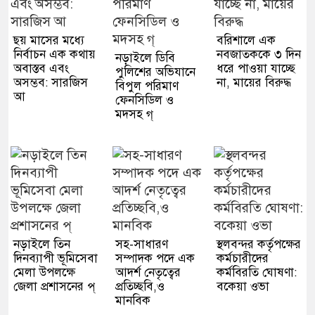
ছয় মাসের মধ্যে
বরিশালে এক
নির্বাচন এক কথায়
নবজাতককে ৩ দিন
নড়াইলে ডিবি
অবাস্তব এবং
ধরে পাওয়া যাচ্ছে
পুলিশের অভিযানে
অসম্ভব: সারজিস
না, মায়ের বিরুদ্ধ
বিপুল পরিমাণ
আ
ফেনসিডিল ও
মদসহ গ্
নড়াইলে তিন
সহ-সাধারণ
স্থলবন্দর কর্তৃপক্ষের
দিনব্যাপী ভূমিসেবা
সম্পাদক পদে এক
কর্মচারীদের
মেলা উপলক্ষে
আদর্শ নেতৃত্বের
কর্মবিরতি ঘোষণা:
জেলা প্রশাসনের প্
প্রতিচ্ছবি,ও
বকেয়া ওভা
মানবিক