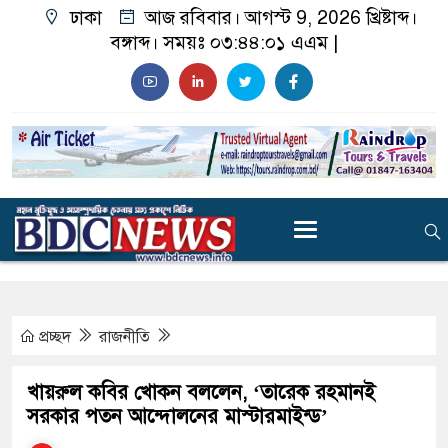
ঢাকা
আজ রবিবার। আগস্ট 9, 2026 খ্রিষ্টাব্দ।
বঙ্গাব্দ। সময়ঃ
০৩:৪৪:০১ এএম
|
প্রচ্ছদ
রাজনীতি
খায়রুল কবির খোকন বললেন, ‘তারেক রহমানই
সরকার পতন আন্দোলনের মাস্টারমাইন্ড’