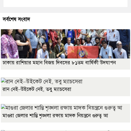
সর্বশেষ সংবাদ
ঢাকায় রাশিয়ার মহান বিজয় দিবসের ৮১তম বার্ষিকী উদযাপন
রান নেই–উইকেট নেই, তবু ম্যাচসেরা
মাগুরা জেলার শান্তি শৃঙ্খলা রক্ষায় মাদক নিয়ন্ত্রনে গুরুত্ব আ