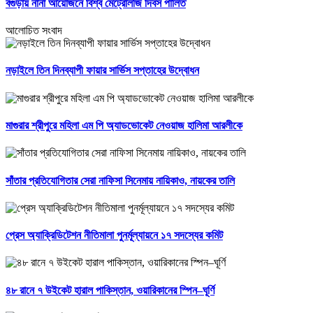
বগুড়ায় নানা আয়োজনে বিশ্ব মেট্রোলজি দিবস পালিত
আলোচিত সংবাদ
নড়াইলে তিন দিনব্যাপী ফায়ার সার্ভিস সপ্তাহের উদ্বোধন
মাগুরার শ্রীপুরে মহিলা এম পি অ্যাডভোকেট নেওয়াজ হালিমা আরলীকে
সাঁতার প্রতিযোগিতার সেরা নাফিসা সিনেমায় নায়িকাও, নায়কের তালি
প্রেস অ্যাক্রিডিটেশন নীতিমালা পুনর্মূল্যায়নে ১৭ সদস্যের কমিট
৪৮ রানে ৭ উইকেট হারাল পাকিস্তান, ওয়ারিকানের স্পিন–ঘূর্ণি