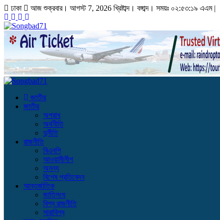
ঢাকা
আজ শুক্রবার। আগস্ট 7, 2026 খ্রিষ্টাব্দ।
বঙ্গাব্দ। সময়ঃ
০২:৫৩:২০ এএম
|
জাতীয়
জাতীয়
অপরাধ
অর্থনীতি
দুর্নীতি
রাজনীতি
বিএনপি
আওয়ামীলীগ
অনন্য
বিশেষ প্রতিবেদন
আন্তর্জাতিক
জাতিসংঘ
বিশ্ব রাজনীতি
সারাবিশ্ব