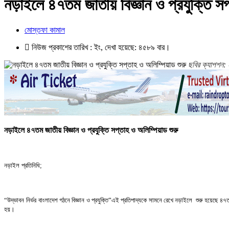
নড়াইলে ৪৭তম জাতীয় বিজ্ঞান ও প্রযুক্তি সপ
মোস্তফা কামাল
নিউজ প্রকাশের তারিখ : ইং, দেখা হয়েছে: ৪৫৮৯ বার।
ছবির ক্যাপশন: 
নড়াইলে
৪৭তম
জাতীয়
বিজ্ঞান
ও
প্রযুক্তি
সপ্তাহ
ও
অলিম্পিয়াড
শুরু
নড়াইল প্রতিনিধি;
​“
উদ্ভাবন নির্ভর
বাংলাদেশ
গঠনে
বিজ্ঞান
ও
প্রযুক্তি
”
এই
প্রতিপাদ্যকে
সামনে
রেখে
নড়াইলে
শুরু
হয়েছে
৪৭
হয়।