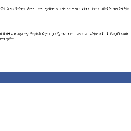
তিথি
হিসেবে
উপস্থিত
ছিলেন
জেলা
প্রশাসক
ড
.
মোহাম্মদ
আবদুল
ছালাম,
বিশেষ
অতিথি
হিসেবে
উপস্থিত
ধা
বিকাশ
এবং
নতুন
নতুন
উদ্ভাবনী
চিন্তার
দ্বার
উন্মোচন
করবে।
২৭
ও
২৮
এপ্রিল
এই
দুই
দিনব্যাপী
মেলায়
রণায়
মুখরিত।