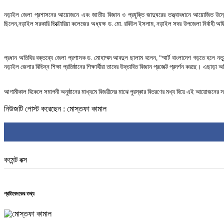
নড়াইল
জেলা
প্রশাসনের
আয়োজনে
এবং
জাতীয়
বিজ্ঞান
ও
প্রযুক্তি
জাদুঘরের
তত্ত্বাবধানে
আয়োজিত
উদ্
ছিলেন
,
নড়াইল
সরকারি
ভিক্টোরিয়া
কলেজের অধ্যক্ষ ড
.
মো
.
রবিউল
ইসলাম
,
নড়াইল
সদর উপজেলা
নির্বাহী
অফ
প্রধান
অতিথির
বক্তব্যে
জেলা
প্রশাসক
ড
.
মোহাম্মদ
আবদুল
ছালাম
বলেন
, "
স্মার্ট
বাংলাদেশ
গড়তে
হলে
নত
নড়াইল
জেলার
বিভিন্ন
শিক্ষা
প্রতিষ্ঠানের
শিক্ষার্থীরা
তাদের
উদ্ভাবিত
বিজ্ঞান
প্রজেক্ট
প্রদর্শন
করছে।
এছাড়া
অল
আগামীকাল
বিকেলে
সমাপনী
অনুষ্ঠানের
মাধ্যমে
বিজয়ীদের
মাঝে
পুরস্কার
বিতরণের
মধ্য
দিয়ে
এই
আয়োজনের
স
নিউজটি পোস্ট করেছেন : মোস্তফা কামাল
কমেন্ট বক্স
প্রতিবেদকের তথ্য