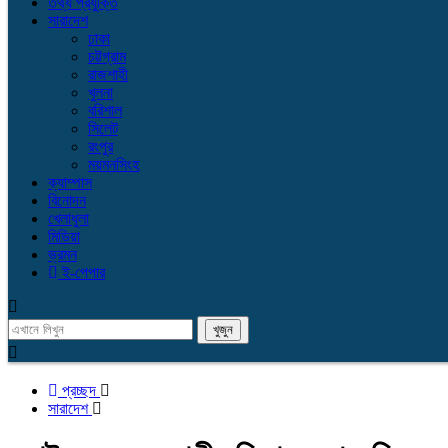
তথ্য প্রযুক্তি
সারাদেশ
ঢাকা
চট্টগ্রাম
রাজশাহী
খুলনা
বরিশাল
সিলেট
রংপুর
ময়মনসিংহ
ক্যাম্পাস
বিনোদন
খেলাধুলা
মিডিয়া
ভ্রমন
ই-পেপার
প্রচ্ছদ
সারাদেশ