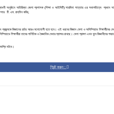
বোধনী
অনুষ্ঠানে অতিরিক্ত
জেলা
প্রশাসক
(
শিক্ষা
ও
আইসিটি
)
সারমিনা
সাত্তার এর সভাপতিত্বে
প্রধান
অ
িসার
টি
.
এম
.
রাহসিন
কবির
,
ুন
প্রজন্মকে
বিজ্ঞানের
চর্চায়
আরও
মনোযোগী
হতে
হবে।
এই
ধরনের
বিজ্ঞান
মেলা
ও
অলিম্পিয়াড
শিক্ষার্থীদের
মে
িম্পিয়াডে
শিক্ষার্থীরা
তাদের
গাণিতিক
ও
বৈজ্ঞানিক
মেধার
স্বাক্ষর
রাখছে।
মেলা
প্রাঙ্গণ
এখন
খুদে
বিজ্ঞানীদের
পদচা
মাপ্তি
ঘটবে।
প্রিন্ট করুন :