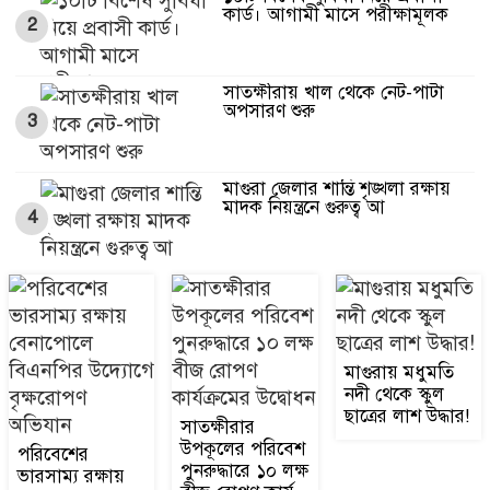
কার্ড। আগামী মাসে পরীক্ষামূলক
2
সাতক্ষীরায় খাল থেকে নেট-পাটা
অপসারণ শুরু
3
মাগুরা জেলার শান্তি শৃঙ্খলা রক্ষায়
মাদক নিয়ন্ত্রনে গুরুত্ব আ
4
মাগুরায় বিশ্ব জনসংখ্যা দিবসে
আলোচনা সভা ও পুরস্কার বিতরণ
5
অনু
মাগুরায় মধুমতি
ভারতে সাজাভোগ শেষে বেনাপোল
নদী থেকে স্কুল
দিয়ে দেশে ফিরলেন ৩৬ বাংলাদেশী
6
ছাত্রের লাশ উদ্ধার!
সাতক্ষীরার
উপকূলের পরিবেশ
পরিবেশের
পুনরুদ্ধারে ১০ লক্ষ
ভারসাম্য রক্ষায়
স্থলবন্দর কর্তৃপক্ষের কর্মচারীদের