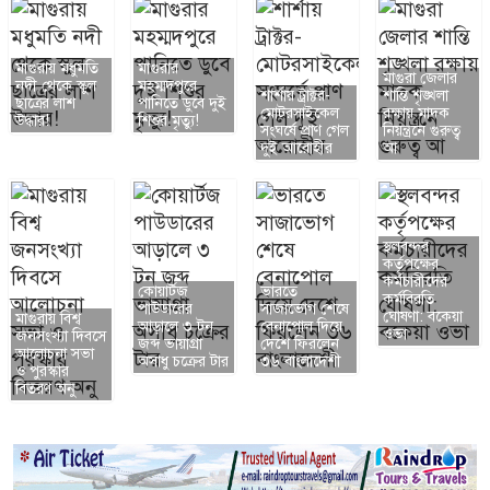
মাগুরায় মধুমতি
মাগুরার
মাগুরা জেলার
নদী থেকে স্কুল
মহম্মদপুরে
শার্শায় ট্রাক্টর-
শান্তি শৃঙ্খলা
ছাত্রের লাশ
পানিতে ডুবে দুই
মোটরসাইকেল
রক্ষায় মাদক
উদ্ধার!
শিশুর মৃত্যু!
সংঘর্ষে প্রাণ গেল
নিয়ন্ত্রনে গুরুত্ব
দুই আরোহীর
আ
স্থলবন্দর
কর্তৃপক্ষের
কর্মচারীদের
কোয়ার্টজ
ভারতে
কর্মবিরতি
পাউডারের
সাজাভোগ শেষে
ঘোষণা: বকেয়া
মাগুরায় বিশ্ব
আড়ালে ৩ টন
বেনাপোল দিয়ে
ওভা
জনসংখ্যা দিবসে
জব্দ ভায়াগ্রা
দেশে ফিরলেন
আলোচনা সভা
অসাধু চক্রের টার
৩৬ বাংলাদেশী
ও পুরস্কার
বিতরণ অনু