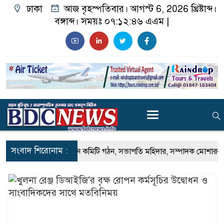
ঢাকা
আজ বৃহস্পতিবার। আগস্ট 6, 2026 খ্রিষ্টাব্দ।
বঙ্গাব্দ। সময়ঃ
০৭:১২:৪৮ এএম
|
সংবাদ শিরোনাম :
নিয়নের নতুন কমিটি গঠন, সভাপতি মহিদার, সম্পাদক মোশাররফ
১০টি বিশে