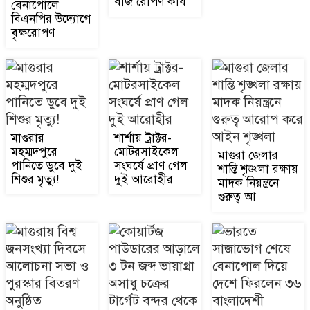
বীজ রোপণ কার্য
কর্মবিরতি ঘোষণা: বকেয়া ওভা
বেনাপোলে
7
বিএনপির উদ্যোগে
বৃক্ষরোপণ
সাতক্ষীরায় ফায়ার সার্ভিস ও সিভিল
ডিফেন্স সপ্তাহ উদ্বোধন
8
নড়াইলে তিন দিনব্যাপী ফায়ার
সার্ভিস সপ্তাহের উদ্বোধন
9
মাগুরার
শার্শায় ট্রাক্টর-
মহম্মদপুরে
মোটরসাইকেল
মাগুরা জেলার
পানিতে ডুবে দুই
সংঘর্ষে প্রাণ গেল
শান্তি শৃঙ্খলা রক্ষায়
নড়াইলে সিজেএম ভবন নির্মাণ ও
শিশুর মৃত্যু!
দুই আরোহীর
মাদক নিয়ন্ত্রনে
শূন্যপদে বিচারক নিয়োগসহ ৩ দফা
10
গুরুত্ব আ
দা
নড়াইলে মরহুমা হালিমা খাতুনের
সন্তানদের আর্থিক সহায়তা প্রদান
11
নড়াইলে ভূমি সেবা সপ্তাহ উপলক্ষে
বর্ণাঢ্য র‌্যালি ও উদ্বোধনী