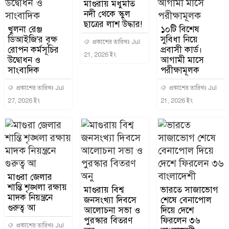
মাগুরায় মধুমতি
নদী থেকে স্কুল
ছাত্রের লাশ উদ্ধার!
খুলনা রেঞ্জ
১০টি বিশেষ
ডিআইজি'র বৃক্ষ
সুবিধা নিয়ে
প্রকাশের তারিখঃ Jul
রোপন কর্মসূচির
প্রবাসী কার্ড।
21, 2026 ইং
উদ্বোধন ও
আগামী মাসে
সাংবাদিক
পরীক্ষামূলক
প্রকাশের তারিখঃ Jul
প্রকাশের তারিখঃ Jul
27, 2026 ইং
21, 2026 ইং
মাগুরা জেলার
শান্তি শৃঙ্খলা রক্ষায়
মাগুরায় বিশ্ব
ভারতে সাজাভোগ
মাদক নিয়ন্ত্রনে
জনসংখ্যা দিবসে
শেষে বেনাপোল
গুরুত্ব আ
আলোচনা সভা ও
দিয়ে দেশে
পুরস্কার বিতরণ
ফিরলেন ৩৬
প্রকাশের তারিখঃ Jul