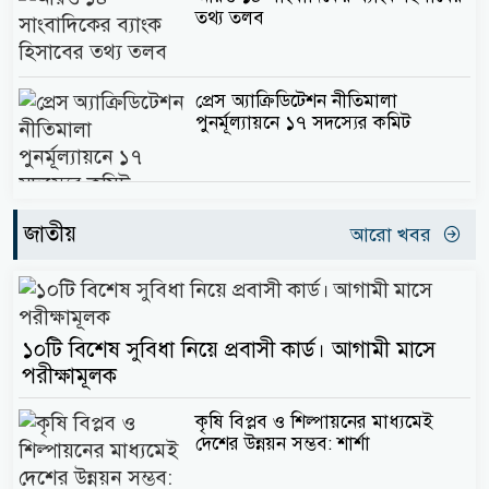
তথ্য তলব
প্রেস অ্যাক্রিডিটেশন নীতিমালা
পুনর্মূল্যায়নে ১৭ সদস্যের কমিট
জাতীয়
আরো খবর
১০টি বিশেষ সুবিধা নিয়ে প্রবাসী কার্ড। আগামী মাসে
পরীক্ষামূলক
কৃষি বিপ্লব ও শিল্পায়নের মাধ্যমেই
দেশের উন্নয়ন সম্ভব: শার্শা