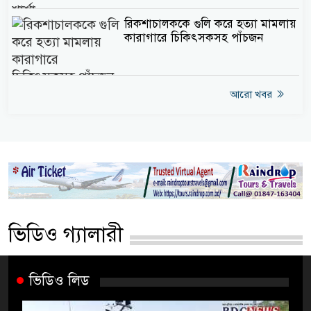
রিকশাচালককে গুলি করে হত্যা মামলায়
কারাগারে চিকিৎসকসহ পাঁচজন
আরো খবর
ভিডিও গ্যালারী
ভিডিও লিড