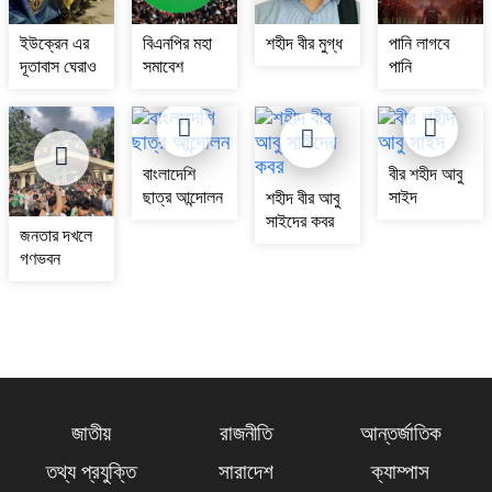
ইউক্রেন এর
বিএনপির মহা
শহীদ বীর মুগ্ধ
পানি লাগবে
দূতাবাস ঘেরাও
সমাবেশ
পানি
বাংলাদেশি
বীর শহীদ আবু
ছাত্র আন্দোলন
সাইদ
শহীদ বীর আবু
সাইদের কবর
জনতার দখলে
গণভবন
জাতীয়
রাজনীতি
আন্তর্জাতিক
তথ্য প্রযুক্তি
সারাদেশ
ক্যাম্পাস