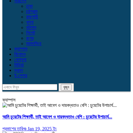
সারাদেশ
ঢাকা
চট্টগ্রাম
রাজশাহী
খুলনা
বরিশাল
সিলেট
রংপুর
ময়মনসিংহ
ক্যাম্পাস
বিনোদন
খেলাধুলা
মিডিয়া
ভ্রমন
ই-পেপার
ক্যাম্পাস
আমি চুয়েটের শিক্ষার্থী, তাই আবেগ ও দায়বদ্ধতাও বেশি : চুয়েটের উপাচার্য...
প্রকাশের তারিখঃ Jan 19, 2025 ইং