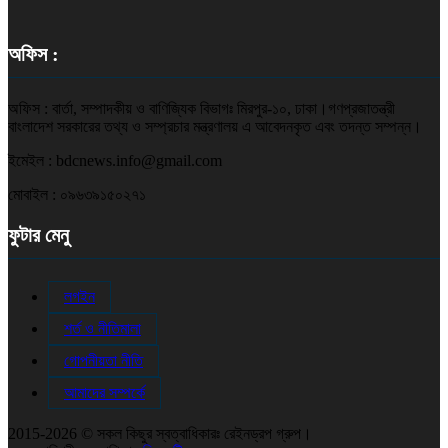
অফিস :
অফিস : বার্তা, সম্পাদকীয় ও বাণিজ্যিক বিভাগঃ মিরপুর-১০, ঢাকা।গণপ্রজাতন্ত্রী
বাংলাদেশ সরকারের তথ্য ও সম্প্রচার মন্ত্রণালয় এ আবেদনকৃত এবং তদন্ত সম্পন্ন।
ইমেইল : bdcnews.info@gmail.com
মোবাইল : ০৯৬৩৯১৫০২৭১
ফুটার মেনু
লগইন
শর্ত ও নীতিমালা
গোপনীয়তা নীতি
আমাদের সম্পর্কে
2015-2026 © সকল কিছুর স্বত্বাধিকারঃ রেইনড্রপ গ্রুপ।