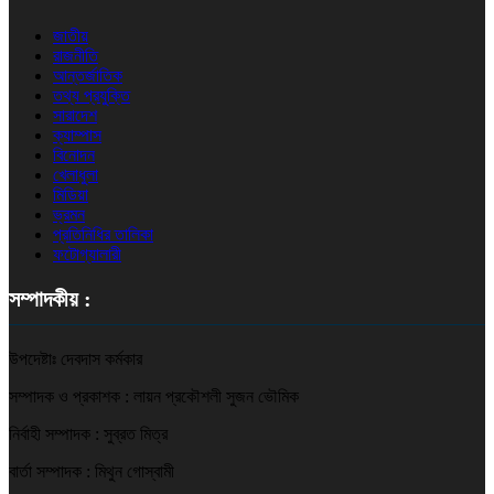
জাতীয়
রাজনীতি
আন্তর্জাতিক
তথ্য প্রযুক্তি
সারাদেশ
ক্যাম্পাস
বিনোদন
খেলাধুলা
মিডিয়া
ভ্রমন
প্রতিনিধির তালিকা
ফটোগ্যালারী
সম্পাদকীয় :
উপদেষ্টাঃ দেবদাস কর্মকার
সম্পাদক ও প্রকাশক : লায়ন প্রকৌশলী সুজন ভৌমিক
নির্বাহী সম্পাদক : সুব্রত মিত্র
বার্তা সম্পাদক : মিথুন গোস্বামী