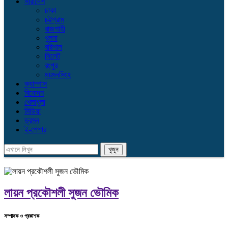
সারাদেশ
ঢাকা
চট্টগ্রাম
রাজশাহী
খুলনা
বরিশাল
সিলেট
রংপুর
ময়মনসিংহ
ক্যাম্পাস
বিনোদন
খেলাধুলা
মিডিয়া
ভ্রমন
ই-পেপার
লায়ন প্রকৌশলী সুজন ভৌমিক
সম্পাদক ও প্রকাশক