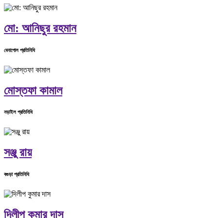
মো: আনিছুর রহমান
বেনাপোল প্রতিনিধি
মোস্তফা কামাল
নড়াইল প্রতিনিধি
সঞ্জু রায়
বগুড়া প্রতিনিধি
দিলীপ কুমার দাস