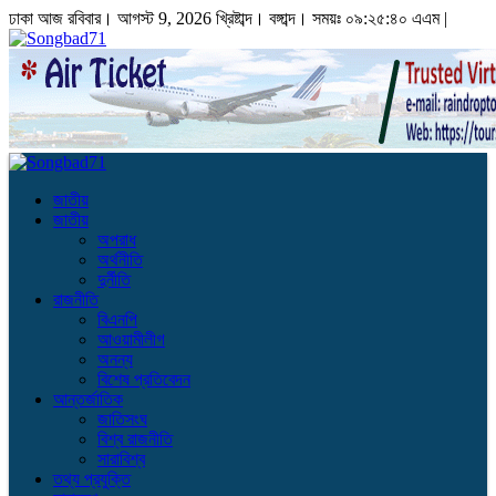
ঢাকা
আজ রবিবার। আগস্ট 9, 2026 খ্রিষ্টাব্দ।
বঙ্গাব্দ। সময়ঃ
০৯:২৫:৪১ এএম
|
জাতীয়
জাতীয়
অপরাধ
অর্থনীতি
দুর্নীতি
রাজনীতি
বিএনপি
আওয়ামীলীগ
অনন্য
বিশেষ প্রতিবেদন
আন্তর্জাতিক
জাতিসংঘ
বিশ্ব রাজনীতি
সারাবিশ্ব
তথ্য প্রযুক্তি