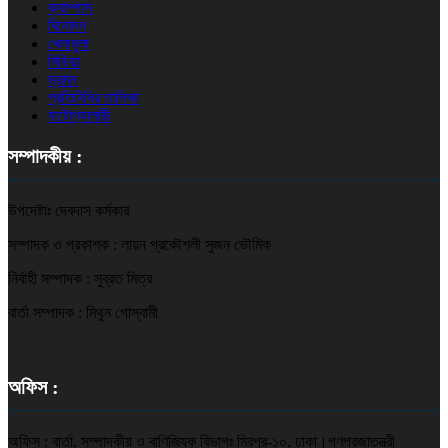
ক্যাম্পাস
বিনোদন
খেলাধুলা
মিডিয়া
ভ্রমন
প্রতিনিধির তালিকা
ফটোগ্যালারী
সম্পাদকীয় :
উপদেষ্টাঃ দেবদাস কর্মকার
সম্পাদক ও প্রকাশক : লায়ন প্রকৌশলী সুজন ভৌমিক
নির্বাহী সম্পাদক : সুব্রত মিত্র
বার্তা সম্পাদক : মিথুন গোস্বামী
অফিস :
অফিস : বার্তা, সম্পাদকীয় ও বাণিজ্যিক বিভাগঃ মিরপুর-১০, ঢাকা।গণপ্রজাতন্ত্রী