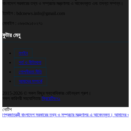
বাংলাদেশ সরকারের তথ্য ও সম্প্রচার মন্ত্রণালয় এ আবেদনকৃত এবং তদন্ত সম্পন্ন।
ইমেইল : bdcnews.info@gmail.com
মোবাইল : ০৯৬৩৯১৫০২৭১
ফুটার মেনু
লগইন
শর্ত ও নীতিমালা
গোপনীয়তা নীতি
আমাদের সম্পর্কে
2015-2026 © সকল কিছুর স্বত্বাধিকারঃ রেইনড্রপ গ্রুপ।
সকল কারিগরী সহযোগিতায়
ক্রিয়েটিভ৭১
নোটিশ
রজাতন্ত্রী বাংলাদেশ সরকারের তথ্য ও সম্প্রচার মন্ত্রণালয় এ আবেদনকৃত। আমাদের ও