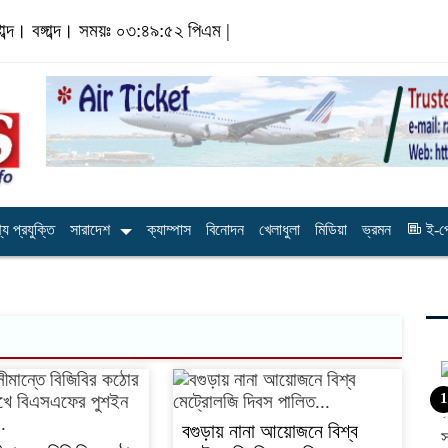
াব্দ।
বঙ্গাব্দ। সময়ঃ
০৩:৪৯:৫৩ পিএম
|
য প্রযুক্তি
সারাদেশ
ক্যাম্পাস
বিনোদন
খেলাধুলা
মিডিয়া
ভ্রমন
ই-প
1
বগুড়ায় নানা আয়োজনে বিশ্ব