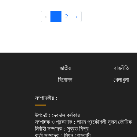
‹
1
2
›
জাতীয়
রাজনীতি
বিনোদন
খেলাধুলা
সম্পাদকীয় :
উপদেষ্টাঃ দেবদাস কর্মকার
সম্পাদক ও প্রকাশক : লায়ন প্রকৌশলী সুজন ভৌমিক
নির্বাহী সম্পাদক : সুব্রত মিত্র
বার্তা সম্পাদক : মিথুন গোস্বামী