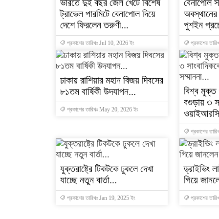
ভারতে দুই বছর জেল খেটে বিশেষ
বেনাপোল স
ট্রাভেল পারমিটে বেনাপোল দিয়ে
অবস্থানের
দেশে ফিরলেন তরুণী...
পুশইন প্রচেষ্
প্রকাশের তারিখঃ Jul 10, 2026 ইং
প্রকাশের তারি
ঢাকায় রাশিয়ার মহান বিজয় দিবসের
বিশ্ব মুক্
৮১তম বার্ষিকী উদযাপন...
বগুড়ায় ৩ স
প্রকাশের তারিখঃ May 20, 2026 ইং
ওয়াইআরসি'র
প্রকাশের তার
যুক্তরাষ্ট্রে টিকটকে ঢুকলে দেখা
ড্রাইভিং ল
যাচ্ছে নতুন বার্তা...
গিয়ে জানলে
প্রকাশের তারিখঃ Jan 19, 2025 ইং
প্রকাশের তারি