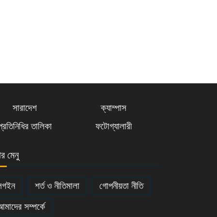
স্থলবন্দর কর্তৃপক্ষের কর্মচারীদের
কর্মবিরতি ঘোষণা: বকেয়া ওভা
সাতক্ষীরায় ফায়ার সার্ভিস ও সিভিল
ডিফেন্স সপ্তাহ উদ্বোধন
সারাদেশ
ক্যাম্পাস
প্রতিনিধির তালিকা
ফটোগ্যালারী
নড়াইলে তিন দিনব্যাপী ফায়ার সার্ভিস
সপ্তাহের উদ্বোধন
ার মেনু
নড়াইলে সিজেএম ভবন নির্মাণ ও
লগইন
শর্ত ও নীতিমালা
গোপনীয়তা নীতি
শূন্যপদে বিচারক নিয়োগসহ ৩ দফা
0
দা
আমাদের সম্পর্কে