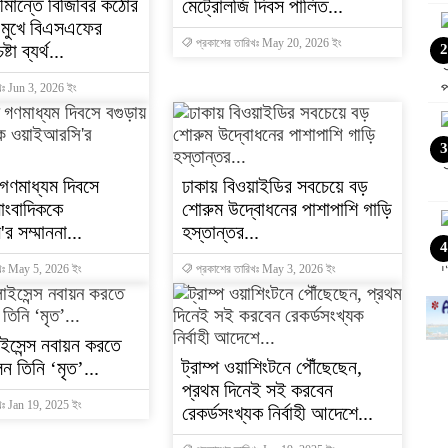
ীমান্তে বিজিবির কঠোর
মেট্রোলজি দিবস পালিত...
 মুখে বিএসএফের
প্রকাশের তারিখঃ May 20, 2026 ইং
টা ব্যর্থ...
2
খঃ Jun 3, 2026 ইং
3
ত গণমাধ্যম দিবসে
ঢাকায় বিওয়াইডির সবচেয়ে বড়
াংবাদিককে
শোরুম উদ্বোধনের পাশাপাশি গাড়ি
 সম্মাননা...
হস্তান্তর...
4
িখঃ May 5, 2026 ইং
প্রকাশের তারিখঃ May 3, 2026 ইং
াইসেন্স নবায়ন করতে
5
ট্রাম্প ওয়াশিংটনে পৌঁছেছেন,
ন তিনি ‘মৃত’...
প্রথম দিনেই সই করবেন
খঃ Jan 19, 2025 ইং
রেকর্ডসংখ্যক নির্বাহী আদেশে...
6