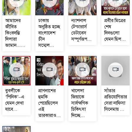
আমাদের
ঢাকায়
ন্যাশনাল
প্রবীর মিত্রের
জীবিত
অনুষ্ঠিত হচ্ছে
টেন্ডারার্স
শেষ
কিংবদন্তি
বাংলাদেশ
ডেটাবেস
দিনগুলো
দিলারা
চীন
সম্পূর্ণরূপ...
যেমন ছিল...
জামান......
সম্মেল...
বুবলীকে
প্রাণনাশের
খালেদা
সাঁতার
‘পিনিক’–এ
হুমকি
জিয়াকে
প্রতিযোগিতার
যেমন দেখা
পেয়েছিলেন
সার্বক্ষণিক
সেরা নাফিসা
যাবে...
এই
চিকিৎসা
সিনেমায় ...
তারকারাও...
দিচ্ছে...