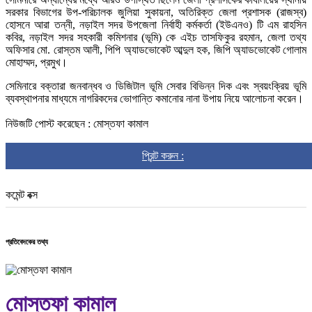
সরকার
বিভাগের
উপ
-
পরিচালক
জুলিয়া
সুকায়না
,
অতিরিক্ত
জেলা
প্রশাসক
(
রাজস্ব
)
হোসনে
আরা
তন্নী
,
নড়াইল
সদর
উপজেলা
নির্বাহী
কর্মকর্তা
(
ইউএনও
)
টি
এম
রাহসিন
কবির
,
নড়াইল
সদর
সহকারী
কমিশনার
(
ভূমি
)
কে
এইচ
তাসফিকুর
রহমান
,
জেলা
তথ্য
অফিসার
মো
.
রোস্তম
আলী
,
পিপি
অ্যাডভোকেট
আব্দুল
হক
,
জিপি
অ্যাডভোকেট
গোলাম
মোহাম্মদ
,
প্রমুখ।
সেমিনারে
বক্তারা
জনবান্ধব
ও
ডিজিটাল
ভূমি
সেবার
বিভিন্ন
দিক
এবং
স্বয়ংক্রিয়
ভূমি
ব্যবস্থাপনার
মাধ্যমে
নাগরিকদের
ভোগান্তি
কমানোর
নানা
উপায়
নিয়ে
আলোচনা
করেন।
নিউজটি পোস্ট করেছেন : মোস্তফা কামাল
প্রিন্ট করুন :
কমেন্ট বক্স
প্রতিবেদকের তথ্য
মোস্তফা কামাল