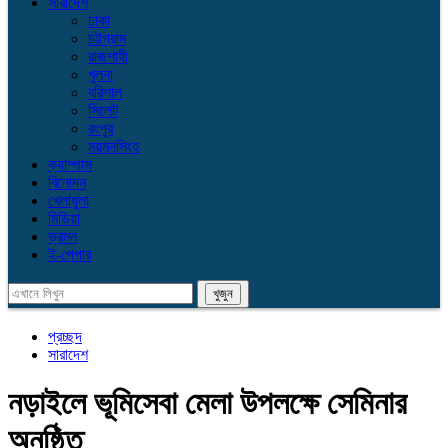
সারাদেশ
ঢাকা
চট্টগ্রাম
রাজশাহী
খুলনা
বরিশাল
সিলেট
রংপুর
ময়মনসিংহ
ক্যাম্পাস
বিনোদন
খেলাধুলা
মিডিয়া
ভ্রমন
ই-পেপার
প্রচ্ছদ
সারাদেশ
নড়াইলে ভূমিসেবা মেলা উপলক্ষে সেমিনার
অনুষ্ঠিত