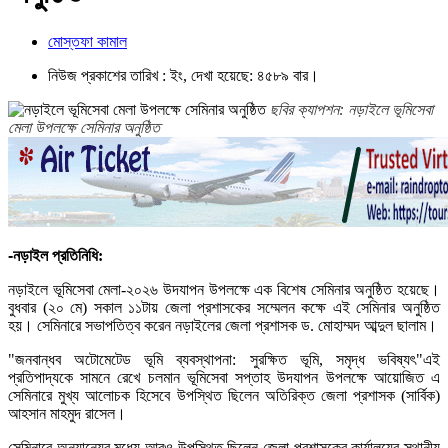
মোস্তফা কামাল
নিউজ প্রকাশের তারিখ : ইং, দেখা হয়েছে: ৪৫৮৯ বার।
ছবির ক্যাপশন: নড়াইলে ভূমিসেবা
মেলা উপলক্ষে সেমিনার অনুষ্ঠিত
-নড়াইল
প্রতিনিধি
:
নড়াইলে
ভূমিসেবা
মেলা
-
২০২৬
উদযাপন
উপলক্ষে
এক
বিশেষ
সেমিনার
অনুষ্ঠিত
হয়েছে।
বুধবার
(
২০
মে
)
সকাল
১১টায়
জেলা
প্রশাসকের
সম্মেলন
কক্ষে
এই
সেমিনার
অনুষ্ঠিত
হয়।
সেমিনারে
সভাপতিত্ব
করেন
নড়াইলের
জেলা
প্রশাসক
ড
.
মোহাম্মদ
আব্দুল
ছালাম।
"
জনবান্ধব
অটোমেটেড
ভূমি
ব্যবস্থাপনা
:
সুরক্ষিত
ভূমি
,
সমৃদ্ধ
ভবিষ্যৎ
"
এই
প্রতিপাদ্যকে
সামনে
রেখে
চলমান
ভূমিসেবা
সপ্তাহ
উদযাপন
উপলক্ষে
আয়োজিত
এ
সেমিনারে
মুখ্য
আলোচক
হিসেবে
উপস্থিত
ছিলেন
অতিরিক্ত
জেলা
প্রশাসক
(
সার্বিক
)
আহসান
মাহমুদ
রাসেল।
সেমিনারে
অন্যান্যের
মধ্যে
আরও
উপস্থিত
ছিলেন
জেলা
প্রশাসকের
কার্যালয়ের
স্থানীয়