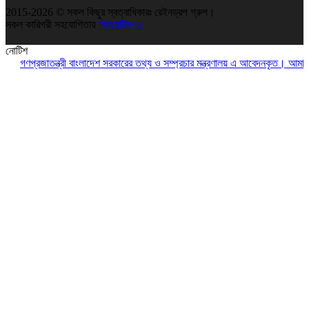
2015-2026 © সকল কিছুর স্বত্বাধিকারঃ রেইনড্রপ গ্রুপ।
সকল কারিগরী সহযোগিতায়
ক্রিয়েটিভ৭১
নোটিশ
ণপ্রজাতন্ত্রী বাংলাদেশ সরকারের তথ্য ও সম্প্রচার মন্ত্রণালয় এ আবেদনকৃত। আমাদের