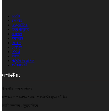
জাতীয়
রাজনীতি
আন্তর্জাতিক
তথ্য প্রযুক্তি
সারাদেশ
ক্যাম্পাস
বিনোদন
খেলাধুলা
মিডিয়া
ভ্রমন
প্রতিনিধির তালিকা
ফটোগ্যালারী
সম্পাদকীয় :
উপদেষ্টাঃ দেবদাস কর্মকার
সম্পাদক ও প্রকাশক : লায়ন প্রকৌশলী সুজন ভৌমিক
নির্বাহী সম্পাদক : সুব্রত মিত্র