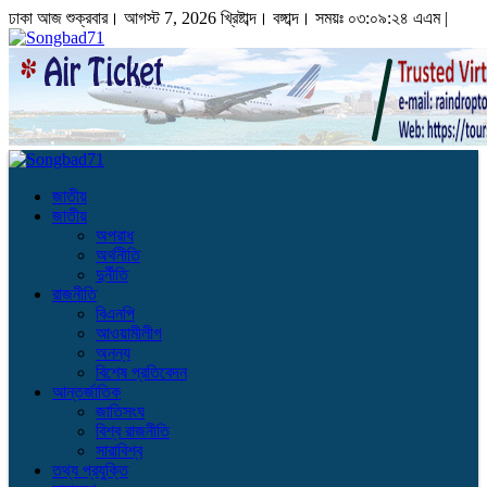
ঢাকা
আজ শুক্রবার। আগস্ট 7, 2026 খ্রিষ্টাব্দ।
বঙ্গাব্দ। সময়ঃ
০৩:০৯:২৪ এএম
|
জাতীয়
জাতীয়
অপরাধ
অর্থনীতি
দুর্নীতি
রাজনীতি
বিএনপি
আওয়ামীলীগ
অনন্য
বিশেষ প্রতিবেদন
আন্তর্জাতিক
জাতিসংঘ
বিশ্ব রাজনীতি
সারাবিশ্ব
তথ্য প্রযুক্তি