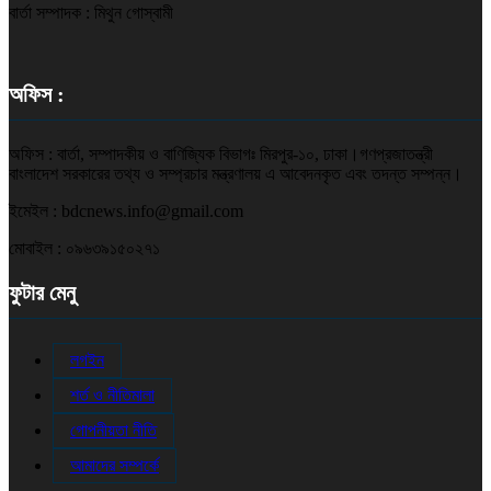
বার্তা সম্পাদক : মিথুন গোস্বামী
অফিস :
অফিস : বার্তা, সম্পাদকীয় ও বাণিজ্যিক বিভাগঃ মিরপুর-১০, ঢাকা।গণপ্রজাতন্ত্রী
বাংলাদেশ সরকারের তথ্য ও সম্প্রচার মন্ত্রণালয় এ আবেদনকৃত এবং তদন্ত সম্পন্ন।
ইমেইল : bdcnews.info@gmail.com
মোবাইল : ০৯৬৩৯১৫০২৭১
ফুটার মেনু
লগইন
শর্ত ও নীতিমালা
গোপনীয়তা নীতি
আমাদের সম্পর্কে