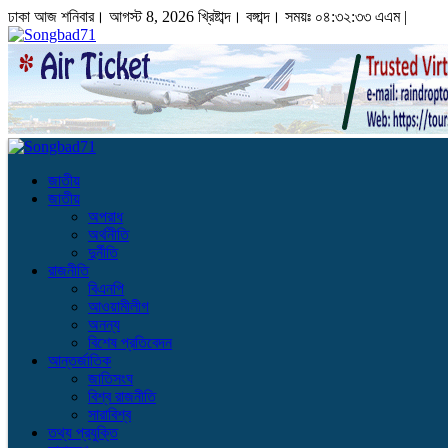
ঢাকা
আজ শনিবার। আগস্ট 8, 2026 খ্রিষ্টাব্দ।
বঙ্গাব্দ। সময়ঃ
০৪:৩২:৩৪ এএম
|
জাতীয়
জাতীয়
অপরাধ
অর্থনীতি
দুর্নীতি
রাজনীতি
বিএনপি
আওয়ামীলীগ
অনন্য
বিশেষ প্রতিবেদন
আন্তর্জাতিক
জাতিসংঘ
বিশ্ব রাজনীতি
সারাবিশ্ব
তথ্য প্রযুক্তি