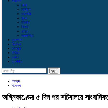
সারাদেশ
ঢাকা
চট্টগ্রাম
রাজশাহী
খুলনা
বরিশাল
সিলেট
রংপুর
ময়মনসিংহ
ক্যাম্পাস
বিনোদন
খেলাধুলা
মিডিয়া
ভ্রমন
ই-পেপার
প্রচ্ছদ
বিনোদন
অগ্নিকাণ্ডের ৫ দিন পর সচিবালয়ে সাংবাদিক