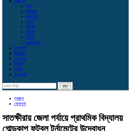
সারাদেশ
ঢাকা
চট্টগ্রাম
রাজশাহী
খুলনা
বরিশাল
সিলেট
রংপুর
ময়মনসিংহ
ক্যাম্পাস
বিনোদন
খেলাধুলা
মিডিয়া
ভ্রমন
ই-পেপার
প্রচ্ছদ
খেলাধুলা
সাতক্ষীরায় জেলা পর্যায়ে প্রাথমিক বিদ্যালয়
গোল্ডকাপ ফুটবল টুর্নামেন্টের উদ্বোধন