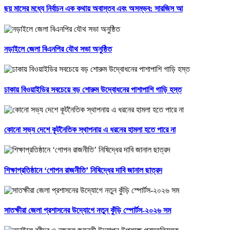
ছয় মাসের মধ্যে নির্বাচন এক কথায় অবাস্তব এবং অসম্ভব: সারজিস আ
নড়াইলে জেলা বিএনপির যৌথ সভা অনুষ্ঠিত
ঢাকায় বিওয়াইডির সবচেয়ে বড় শোরুম উদ্বোধনের পাশাপাশি গাড়ি হস্ত
কোনো সভ্য দেশে কূটনৈতিক স্থাপনায় এ ধরনের হামলা হতে পারে না
শিক্ষাপ্রতিষ্ঠানে ‘গোপন রাজনীতি’ নিষিদ্ধের দাবি জানাল ছাত্রদ
সাতক্ষীরা জেলা প্রশাসনের উদ্যোগে নতুন কুঁড়ি স্পোর্টস-২০২৬ সম