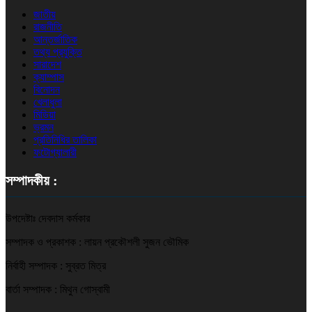
জাতীয়
রাজনীতি
আন্তর্জাতিক
তথ্য প্রযুক্তি
সারাদেশ
ক্যাম্পাস
বিনোদন
খেলাধুলা
মিডিয়া
ভ্রমন
প্রতিনিধির তালিকা
ফটোগ্যালারী
সম্পাদকীয় :
উপদেষ্টাঃ দেবদাস কর্মকার
সম্পাদক ও প্রকাশক : লায়ন প্রকৌশলী সুজন ভৌমিক
নির্বাহী সম্পাদক : সুব্রত মিত্র
বার্তা সম্পাদক : মিথুন গোস্বামী