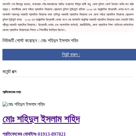
সভাপতি শেখ জিল্লুর রহমান, কলারোয়া পৌর জামায়াতের আমির অধ্যাপক ইউনুস আলী বাবু, জেলা ফুটবল কোর্স ইকবাল কবির খান বাপ্পি 
প্রমূখ। সাতক্ষীরায় জেলা পর্যায়ে প্রাথমিক বিদ্যালয় গোল্ডকাপ ফুটবল টুর্নামেন্টে বালিকা ২০২৬ এর আনুষ্ঠানিক উদ্বোধনী খেলায় অংশ নেয় 
আশাশুনি শরাফপুর সরকারি প্রাথমিক বিদ্যালয় বনাম হাদিপুর সরকারি প্রাথমিক বিদ্যালয় এবং জেলা পর্যায়ে প্রাথমিক বিদ্যালয় গোল্ডকাপ 
ফুটবল টুর্নামেন্ট বালক   ২০২৬ এর আনুষ্ঠানিক উদ্বোধনী খেলায় অংশ নেয় আশাশুনি আনুলিয়া সরকারি প্রাথমিক বিদ্যালয় বনাম দেবহাটা টাউন 
শ্রীপুর সরকারি প্রাথমিক বিদ্যালয়। উদ্বোধনী খেলায় এবং প্রশাসনিক কর্মকর্তা, রাজনীতিবিদ, জেলা প্রাথমিক শিক্ষা অফিসের কর্মকর্তাসহ 
জেলার প্রাথমিক বিদ্যালয়ের শিক্ষক ও শিক্ষার্থীরা উপস্থিত ছিলেন।
নিউজটি পোস্ট করেছেন : মোঃ শহিদুল ইসলাম শহিদ
প্রিন্ট করুন :
কমেন্ট বক্স
প্রতিবেদকের তথ্য
মোঃ শহিদুল ইসলাম শহিদ
প্রতিবেদকের মোবাইলঃ 01913-897821