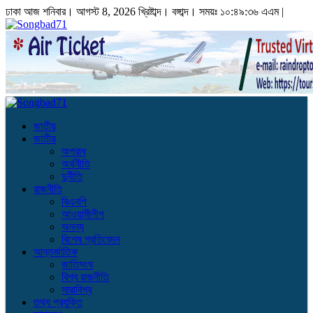
ঢাকা
আজ শনিবার। আগস্ট 8, 2026 খ্রিষ্টাব্দ।
বঙ্গাব্দ। সময়ঃ
১০:৪৯:৩৭ এএম
|
জাতীয়
জাতীয়
অপরাধ
অর্থনীতি
দুর্নীতি
রাজনীতি
বিএনপি
আওয়ামীলীগ
অনন্য
বিশেষ প্রতিবেদন
আন্তর্জাতিক
জাতিসংঘ
বিশ্ব রাজনীতি
সারাবিশ্ব
তথ্য প্রযুক্তি