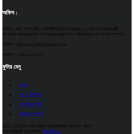
অফিস :
অফিস : বার্তা, সম্পাদকীয় ও বাণিজ্যিক বিভাগঃ মিরপুর-১০, ঢাকা।গণপ্রজাতন্ত্রী
বাংলাদেশ সরকারের তথ্য ও সম্প্রচার মন্ত্রণালয় এ আবেদনকৃত এবং তদন্ত সম্পন্ন।
ইমেইল : bdcnews.info@gmail.com
মোবাইল : ০৯৬৩৯১৫০২৭১
ফুটার মেনু
লগইন
শর্ত ও নীতিমালা
গোপনীয়তা নীতি
আমাদের সম্পর্কে
2015-2026 © সকল কিছুর স্বত্বাধিকারঃ রেইনড্রপ গ্রুপ।
সকল কারিগরী সহযোগিতায়
ক্রিয়েটিভ৭১