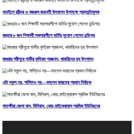
নড়াইলে রবীন্দ্র ও নজরুল জয়ন্তী উদযাপন উপলক্ষে প্রস্তুতিমূলক
বগুড়ার ৮ জন শিক্ষার্থী স্কলারশীপে ভর্তির সুযোগ পেলেন চন্ডিগড়
মাগুরার শ্রীপুরে গাভীর কৃত্রিম প্রজনন, খামারিদের দুধ উৎপাদন
এটা স্কুল নয়, শাস্তিও নয়—বললেন ভারতের প্রধান নির্বাচক
সাতক্ষীরা জেলা বাস, মিনিবাস, কোচ,মাইক্রোবাস শ্রমিক ইউনিয়নের