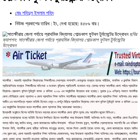
মোঃ শহিদুল ইসলাম শহিদ
নিউজ প্রকাশের তারিখ : ইং, দেখা হয়েছে: ৪৫৮৯ বার।
ছবির
ক্যাপশন: সাতক্ষীরায় জেলা পর্যায়ে প্রাথমিক বিদ্যালয় গোল্ডকাপ ফুটবল টুর্নামেন্টের
উদ্বোধন
সাতক্ষীরা : সরকারি প্রাথমিক বিদ্যালয়ের শিক্ষার্থীদের লেখাপড়ার পাশাপাশি খেলাধুলার মাধ্যমে তাদের শারীরিক, মানসিক ও নান্দনিক বিকাশ 
প্রতিযোগিতার মাধ্যমে শিক্ষার্থীদের সহিংসতা ও মনোবল বৃদ্ধিসহ প্রতিযোগী মনোভাব গড়ে তোলার লক্ষ্যে সাতক্ষীরা জেলা পর্যায়ে প্রাথমিক 
বিদ্যালয় গোল্ডকাপ ফুটবল টুর্নামেন্ট বালক ও বালিকা ২০২৬ এর আনুষ্ঠানিক উদ্বোধন করা হয়েছে। বুধবার (২৯ এপ্রিল) সকালে সাতক্ষীরা 
জেলা স্টেডিয়ামে জেলা প্রশাসন ও জেলা প্রাথমিক শিক্ষা অফিস সাতক্ষীরার আয়োজনে সাতক্ষীরা জেলা প্রাথমিক শিক্ষা অফিসার মোঃ রুহুল 
আমীন এর সভাপতিত্বে প্রধান অতিথি হিসেবে বেলুন ও ফেস্টুন উড়িয়ে প্রাথমিক বিদ্যালয় গোল কাপ ফুটবল টুর্নামেন্ট বালক ও বালিকা ২০২৬ 
এর আনুষ্ঠানিক উদ্বোধন করেন সাতক্ষীরা জেলা প্রশাসক মিজ্ আফরোজা আখতার।
উদ্বোধনী অনুষ্ঠানে বিশেষ অতিথি হিসেবে বক্তব্য রাখেন সাতক্ষীরা জেলা পুলিশ সুপার মোঃ আরেফিন জুয়েল বিপিএম। 
এসময় অন্যান্যদের মধ্যে অতিথি হিসেবে উপস্থিত ছিলেন সাতক্ষীরা সদর উপজেলা নির্বাহী অফিসার অর্ণব দত্ত, সাতক্ষীরা জেলা বিএনপি'র 
সদস্য সচিব আবু জাহিদ ডাবলু, জেলা জামায়াতের আমির উপাধ্যক্ষ  শহিদুল ইসলাম মুকুল, সাতক্ষীরা প্রেসক্লাবের সভাপতি জি এম মনিরুল 
ইসলাম মিনি, সাতক্ষীরা জেলা ক্রীড়া অফিসার মাহবুবুর রহমান, সাবেক ফিফা রেফারি তৈয়েব হাসান বাবু, জেলা জামায়াতের নায়েবে আমির 
শেখ নুরুল হুদা, জেলা সরকারি প্রাথমিক শিক্ষা অফিসার মোজাফফার, সদর উপজেলা প্রাথমিক শিক্ষা অফিসার মোঃ আসাদুজ্জামান, সাতক্ষীরা 
জেলা ওলামা দলের সভাপতি মাওলানা আনিসুর রহমান আজাদী, শহর জামায়াতের সেক্রেটারি খোরশেদ আলম, সাতক্ষীরা জেলা জাসাসের  