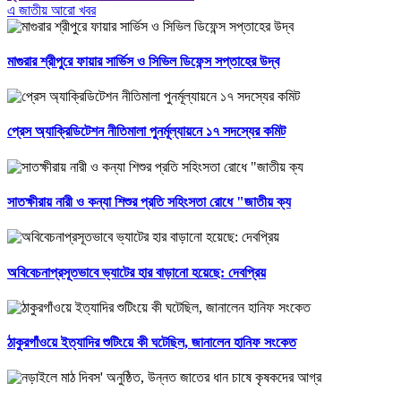
এ জাতীয় আরো খবর
মাগুরার শ্রীপুরে ফায়ার সার্ভিস ও সিভিল ডিফেন্স সপ্তাহের উদ্ব
প্রেস অ্যাক্রিডিটেশন নীতিমালা পুনর্মূল্যায়নে ১৭ সদস্যের কমিট
সাতক্ষীরায় নারী ও কন্যা শিশুর প্রতি সহিংসতা রোধে "জাতীয় ক্য
অবিবেচনাপ্রসূতভাবে ভ্যাটের হার বাড়ানো হয়েছে: দেবপ্রিয়
ঠাকুরগাঁওয়ে ইত্যাদির শুটিংয়ে কী ঘটেছিল, জানালেন হানিফ সংকেত