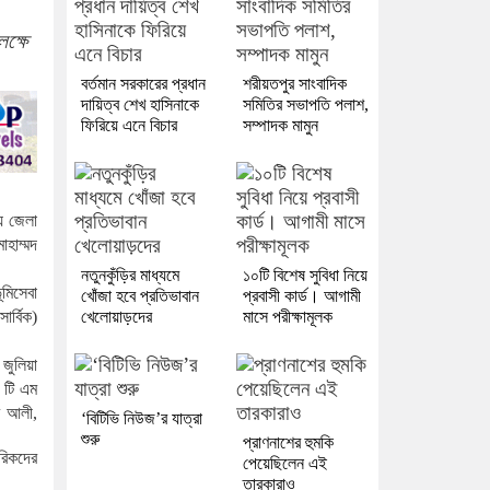
ক্ষে
বর্তমান সরকারের প্রধান
শরীয়তপুর সাংবাদিক
দায়িত্ব শেখ হাসিনাকে
সমিতির সভাপতি পলাশ,
ফিরিয়ে এনে বিচার
সম্পাদক মামুন
য়
জেলা
োহাম্মদ
নতুনকুঁড়ির মাধ্যমে
১০টি বিশেষ সুবিধা নিয়ে
ূমিসেবা
খোঁজা হবে প্রতিভাবান
প্রবাসী কার্ড। আগামী
খেলোয়াড়দের
মাসে পরীক্ষামূলক
(
সার্বিক
)
জুলিয়া
)
টি
এম
ম
আলী
,
‘বিটিভি নিউজ’র যাত্রা
শুরু
প্রাণনাশের হুমকি
রিকদের
পেয়েছিলেন এই
তারকারাও