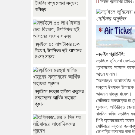
নিউজ প্রকাশের তারিখ :
টিসিবির পণ্য দেওয়া সম্ভব:
বাণিজ্য
সেমিনার অনুষ্ঠিত
নড়াইলে ৫৫ লাখ টাকার চেক
বিতরণ, উপস্থিত দুই আসনের
-নড়াইল
প্রতিনিধি
:
সংসদ সদস্য
নড়াইলে
ভূমিসেবা
মেলা
-
২
প্রশাসকের
সম্মেলন
কক্ষে
আব্দুল
ছালাম।
"
জনবান্ধব
অটোমেটেড
ভ
সপ্তাহ
উদযাপন
উপলক্ষে
নড়াইলে মরহুমা হালিমা খাতুনের
আহসান
মাহমুদ
রাসেল।
সন্তানদের আর্থিক সহায়তা
সেমিনারে
অন্যান্যের
মধ্য
প্রদান
সুকায়না
,
অতিরিক্ত
জেলা
রাহসিন
কবির
,
নড়াইল
সদ
পিপি
অ্যাডভোকেট
আব্দুল
সেমিনারে
বক্তারা
জনবান্
ভোগান্তি
কমানোর
নানা
উ