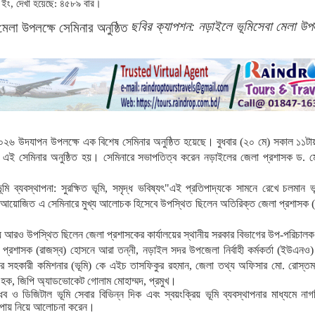
 ইং, দেখা হয়েছে: ৪৫৮৯ বার।
ছবির ক্যাপশন: নড়াইলে ভূমিসেবা মেলা উপল
০২৬
উদযাপন
উপলক্ষে
এক
বিশেষ
সেমিনার
অনুষ্ঠিত
হয়েছে।
বুধবার
(
২০
মে
)
সকাল
১১টা
এই
সেমিনার
অনুষ্ঠিত
হয়।
সেমিনারে
সভাপতিত্ব
করেন
নড়াইলের
জেলা
প্রশাসক
ড
.
ম
ূমি
ব্যবস্থাপনা
:
সুরক্ষিত
ভূমি
,
সমৃদ্ধ
ভবিষ্যৎ
"
এই
প্রতিপাদ্যকে
সামনে
রেখে
চলমান
ভ
আয়োজিত
এ
সেমিনারে
মুখ্য
আলোচক
হিসেবে
উপস্থিত
ছিলেন
অতিরিক্ত
জেলা
প্রশাসক
ে
আরও
উপস্থিত
ছিলেন
জেলা
প্রশাসকের
কার্যালয়ের
স্থানীয়
সরকার
বিভাগের
উপ
-
পরিচালক
প্রশাসক
(
রাজস্ব
)
হোসনে
আরা
তন্নী
,
নড়াইল
সদর
উপজেলা
নির্বাহী
কর্মকর্তা
(
ইউএনও
র
সহকারী
কমিশনার
(
ভূমি
)
কে
এইচ
তাসফিকুর
রহমান
,
জেলা
তথ্য
অফিসার
মো
.
রোস্ত
হক
,
জিপি
অ্যাডভোকেট
গোলাম
মোহাম্মদ
,
প্রমুখ।
ধব
ও
ডিজিটাল
ভূমি
সেবার
বিভিন্ন
দিক
এবং
স্বয়ংক্রিয়
ভূমি
ব্যবস্থাপনার
মাধ্যমে
নাগ
পায়
নিয়ে
আলোচনা
করেন।