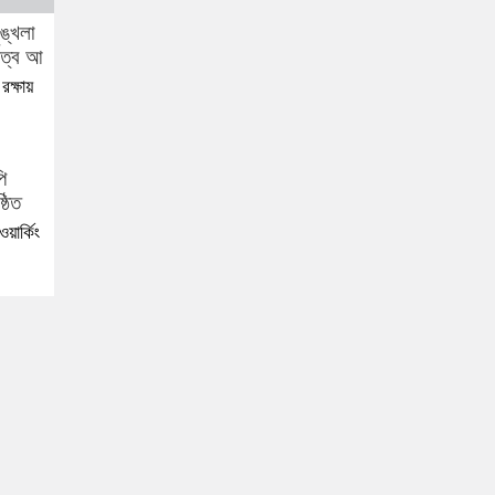
রক্ষায়
য়ার্কিং