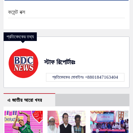
কমেন্ট বক্স
প্রতিবেদকের তথ্য
স্টাফ রিপোর্টারঃ
প্রতিবেদকের মোবাইলঃ +8801847163404
এ জাতীয় আরো খবর