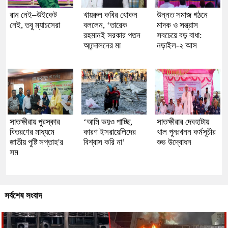
রান নেই–উইকেট
খায়রুল কবির খোকন
উন্নত সমাজ গঠনে
নেই, তবু ম্যাচসেরা
বললেন, ‘তারেক
মাদক ও সন্ত্রাস
রহমানই সরকার পতন
সবচেয়ে বড় বাধা:
আন্দোলনের মা
নড়াইল-২ আস
সাতক্ষীরায় পুরস্কার
‘আমি ভয়ও পাচ্ছি,
সাতক্ষীরার দেবহাটায়
বিতরণের মাধ্যমে
কারণ ইসরায়েলিদের
খাল পুনঃখনন কর্মসূচীর
জাতীয় পুষ্টি সপ্তাহ'র
বিশ্বাস করি না’
শুভ উদ্বোধন
সম
সর্বশেষ সংবাদ