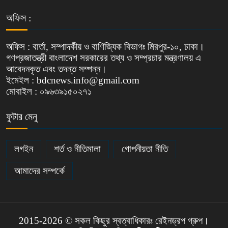
অফিস :
অফিস : বার্তা, সম্পাদকীয় ও বাণিজ্যিক বিভাগঃ মিরপুর-১০, ঢাকা।
গণপ্রজাতন্ত্রী বাংলাদেশ সরকারের তথ্য ও সম্প্রচার মন্ত্রণালয় এ
আবেদনকৃত এবং তদন্ত সম্পন্ন।
ইমেইল : bdcnews.info@gmail.com
মোবাইল : ০৯৬৩৯১৫০২৭১
ফুটার মেনু
লগইন
শর্ত ও নীতিমালা
গোপনীয়তা নীতি
আমাদের সম্পর্কে
2015-2026 © সকল কিছুর স্বত্বাধিকারঃ রেইনড্রপ গ্রুপ।