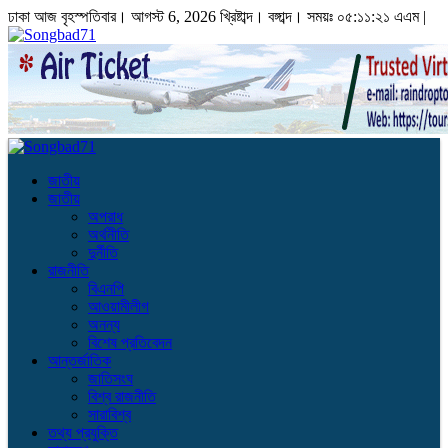
ঢাকা
আজ বৃহস্পতিবার। আগস্ট 6, 2026 খ্রিষ্টাব্দ।
বঙ্গাব্দ। সময়ঃ
০৫:১১:২১ এএম
|
জাতীয়
জাতীয়
অপরাধ
অর্থনীতি
দুর্নীতি
রাজনীতি
বিএনপি
আওয়ামীলীগ
অনন্য
বিশেষ প্রতিবেদন
আন্তর্জাতিক
জাতিসংঘ
বিশ্ব রাজনীতি
সারাবিশ্ব
তথ্য প্রযুক্তি