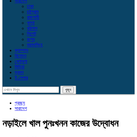
সারাদেশ
ঢাকা
চট্টগ্রাম
রাজশাহী
খুলনা
বরিশাল
সিলেট
রংপুর
ময়মনসিংহ
ক্যাম্পাস
বিনোদন
খেলাধুলা
মিডিয়া
ভ্রমন
ই-পেপার
প্রচ্ছদ
সারাদেশ
নড়াইলে খাল পুনঃখনন কাজের উদ্বোধন