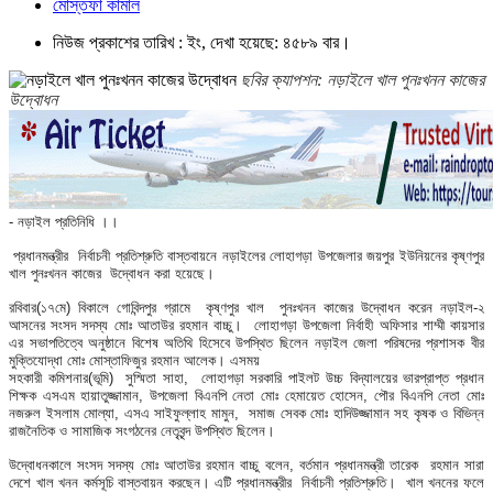
মোস্তফা কামাল
নিউজ প্রকাশের তারিখ : ইং, দেখা হয়েছে: ৪৫৮৯ বার।
ছবির ক্যাপশন: নড়াইলে খাল পুনঃখনন কাজের
উদ্বোধন
- নড়াইল প্রতিনিধি ।।
প্রধানমন্ত্রীর নির্বাচনী প্রতিশ্রুতি বাস্তবায়নে নড়াইলের লোহাগড়া উপজেলার জয়পুর ইউনিয়নের কৃষ্ণপুর
খাল পুনঃখনন কাজের উদ্বোধন করা হয়েছে।
রবিবার(১৭মে) বিকালে গোবিন্দপুর গ্রামে কৃষ্ণপুর খাল পুনঃখনন কাজের উদ্বোধন করেন নড়াইল-২
আসনের সংসদ সদস্য মোঃ আতাউর রহমান বাচ্চু। লোহাগড়া উপজেলা নির্বাহী অফিসার শাম্মী কায়সার
এর সভাপতিত্বে অনুষ্ঠানে বিশেষ অতিথি হিসেবে উপস্থিত ছিলেন নড়াইল জেলা পরিষদের প্রশাসক বীর
মুক্তিযোদ্ধা মোঃ মোস্তাফিজুর রহমান আলেক। এসময়
সহকারী কমিশনার(ভূমি) সুস্মিতা সাহা, লোহাগড়া সরকারি পাইলট উচ্চ বিদ্যালয়ের ভারপ্রাপ্ত প্রধান
শিক্ষক এসএম হায়াতুজ্জামান, উপজেলা বিএনপি নেতা মোঃ হেমায়েত হোসেন, পৌর বিএনপি নেতা মোঃ
নজরুল ইসলাম মোল্যা, এসএ সাইফুল্লাহ মামুন, সমাজ সেবক মোঃ হাদিউজ্জামান সহ কৃষক ও বিভিন্ন
রাজনৈতিক ও সামাজিক সংগঠনের নেতৃবৃন্দ উপস্থিত ছিলেন।
উদ্বোধনকালে সংসদ সদস্য মোঃ আতাউর রহমান বাচ্চু বলেন, বর্তমান প্রধানমন্ত্রী তারেক রহমান সারা
দেশে খাল খনন কর্মসূচি বাস্তবায়ন করছেন। এটি প্রধানমন্ত্রীর নির্বাচনী প্রতিশ্রুতি। খাল খননের ফলে