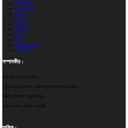
আন্তর্জাতিক
তথ্য প্রযুক্তি
সারাদেশ
ক্যাম্পাস
বিনোদন
খেলাধুলা
মিডিয়া
ভ্রমন
প্রতিনিধির তালিকা
ফটোগ্যালারী
সম্পাদকীয় :
উপদেষ্টাঃ দেবদাস কর্মকার
সম্পাদক ও প্রকাশক : লায়ন প্রকৌশলী সুজন ভৌমিক
নির্বাহী সম্পাদক : সুব্রত মিত্র
বার্তা সম্পাদক : মিথুন গোস্বামী
অফিস :