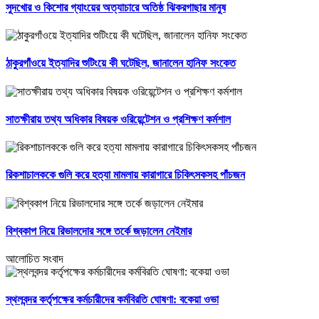
সুদখোর ও কিশোর গ্যাংয়ের অত্যাচারে অতিষ্ঠ ঝিকরগাছার মানুষ
ঠাকুরগাঁওয়ে ইত্যাদির শুটিংয়ে কী ঘটেছিল, জানালেন হানিফ সংকেত
সাতক্ষীরায় তথ্য অধিকার বিষয়ক ওরিয়েন্টেশন ও প্রশিক্ষণ কর্মশাল
রিকশাচালককে গুলি করে হত্যা মামলায় কারাগারে চিকিৎসকসহ পাঁচজন
বিশ্বকাপ নিয়ে রিভালদোর সঙ্গে তর্কে জড়ালেন নেইমার
আলোচিত সংবাদ
স্থলবন্দর কর্তৃপক্ষের কর্মচারীদের কর্মবিরতি ঘোষণা: বকেয়া ওভা