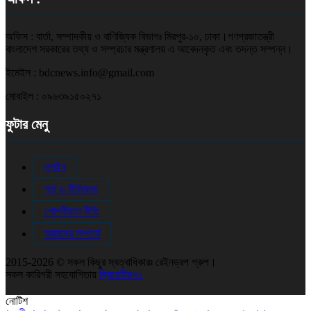
অফিস : বার্তা, সম্পাদকীয় ও বাণিজ্যিক বিভাগঃ মিরপুর-১০, ঢাকা।গণপ্রজাতন্ত্রী
বাংলাদেশ সরকারের তথ্য ও সম্প্রচার মন্ত্রণালয় এ আবেদনকৃত এবং তদন্ত সম্পন্ন।
ইমেইল : bdcnews.info@gmail.com
মোবাইল : ০৯৬৩৯১৫০২৭১
ফুটার মেনু
লগইন
শর্ত ও নীতিমালা
গোপনীয়তা নীতি
আমাদের সম্পর্কে
2015-2026 © সকল কিছুর স্বত্বাধিকারঃ রেইনড্রপ গ্রুপ।
সকল কারিগরী সহযোগিতায়
ক্রিয়েটিভ৭১
নোটিশ