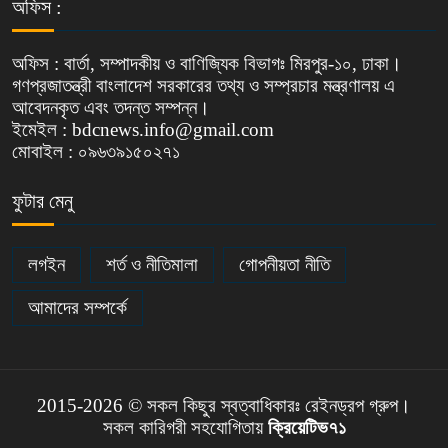
অফিস :
অফিস : বার্তা, সম্পাদকীয় ও বাণিজ্যিক বিভাগঃ মিরপুর-১০, ঢাকা।
গণপ্রজাতন্ত্রী বাংলাদেশ সরকারের তথ্য ও সম্প্রচার মন্ত্রণালয় এ
আবেদনকৃত এবং তদন্ত সম্পন্ন।
ইমেইল : bdcnews.info@gmail.com
মোবাইল : ০৯৬৩৯১৫০২৭১
ফুটার মেনু
লগইন
শর্ত ও নীতিমালা
গোপনীয়তা নীতি
আমাদের সম্পর্কে
2015-2026 © সকল কিছুর স্বত্বাধিকারঃ রেইনড্রপ গ্রুপ।
সকল কারিগরী সহযোগিতায়
ক্রিয়েটিভ৭১