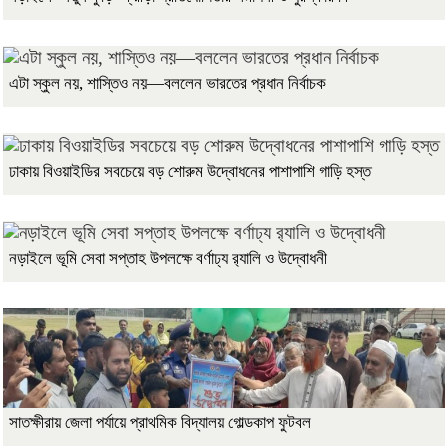
এটা স্কুল নয়, শাস্তিও নয়—বললেন ভারতের প্রধান নির্বাচক
ঢাকায় বিওয়াইডির সবচেয়ে বড় শোরুম উদ্বোধনের পাশাপাশি গাড়ি হস্ত
নড়াইলে ভূমি সেবা সপ্তাহ উপলক্ষে বর্ণাঢ্য র‌্যালি ও উদ্বোধনী
সাতক্ষীরায় জেলা পর্যায়ে প্রাথমিক বিদ্যালয় গোল্ডকাপ ফুটবল