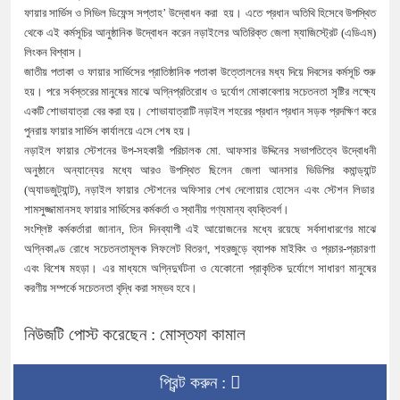
ফায়ার
সার্ভিস
ও
সিভিল
ডিফেন্স
সপ্তাহ
’
উদ্বোধন
করা
হয়। এতে প্রধান
অতিথি
হিসেবে
উপস্থিত
থেকে
এই
কর্মসূচির
আনুষ্ঠানিক
উদ্বোধন
করেন
নড়াইলের
অতিরিক্ত
জেলা
ম্যাজিস্ট্রেট
(
এডিএম
)
লিংকন
বিশ্বাস।
জাতীয়
পতাকা
ও
ফায়ার
সার্ভিসের
প্রাতিষ্ঠানিক
পতাকা
উত্তোলনের
মধ্য
দিয়ে
দিবসের
কর্মসূচি
শুরু
হয়।
পরে
সর্বস্তরের
মানুষের
মাঝে
অগ্নিপ্রতিরোধ
ও
দুর্যোগ
মোকাবেলায়
সচেতনতা
সৃষ্টির
লক্ষ্যে
একটি
শোভাযাত্রা
বের
করা
হয়।
শোভাযাত্রাটি
নড়াইল
শহরের
প্রধান
প্রধান
সড়ক
প্রদক্ষিণ
করে
পুনরায়
ফায়ার
সার্ভিস
কার্যালয়ে
এসে
শেষ
হয়।
নড়াইল
ফায়ার
স্টেশনের
উপ
-
সহকারী
পরিচালক
মো
.
আফসার
উদ্দিনের
সভাপতিত্বে
উদ্বোধনী
অনুষ্ঠানে
অন্যান্যের
মধ্যে
আরও
উপস্থিত
ছিলেন
জেলা
আনসার
ভিডিপির
কমান্ড্যান্ট
(
অ্যাডজুট্যান্ট
),
নড়াইল
ফায়ার
স্টেশনের
অফিসার
শেখ
দেলোয়ার
হোসেন
এবং
স্টেশন
লিডার
শামসুজ্জামানসহ
ফায়ার
সার্ভিসের
কর্মকর্তা
ও
স্থানীয়
গণ্যমান্য
ব্যক্তিবর্গ।
সংশ্লিষ্ট
কর্মকর্তারা
জানান
,
তিন
দিনব্যাপী
এই
আয়োজনের
মধ্যে
রয়েছে
সর্বসাধারণের
মাঝে
অগ্নিকাণ্ড
রোধে
সচেতনতামূলক
লিফলেট
বিতরণ
,
শহরজুড়ে
ব্যাপক
মাইকিং
ও
প্রচার
-
প্রচারণা
এবং
বিশেষ
মহড়া।
এর
মাধ্যমে
অগ্নিদুর্ঘটনা
ও
যেকোনো
প্রাকৃতিক
দুর্যোগে
সাধারণ
মানুষের
করণীয়
সম্পর্কে
সচেতনতা
বৃদ্ধি
করা
সম্ভব
হবে।
নিউজটি পোস্ট করেছেন : মোস্তফা কামাল
প্রিন্ট করুন :