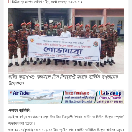
নিউজ প্রকাশের তারিখ : ইং, দেখা হয়েছে: ৪৫৮৯ বার।
ছবির ক্যাপশন: নড়াইলে তিন দিনব্যাপী ফায়ার সার্ভিস সপ্তাহের
উদ্বোধন
-নড়াইল
প্রতিনিধি
:
নড়াইলে
বর্ণাঢ্য
আয়োজনের
মধ্য
দিয়ে
তিন
দিনব্যাপী
‘
ফায়ার
সার্ভিস
ও
সিভিল
ডিফেন্স
সপ্তাহ
’
উদ্বোধন
করা
হয়েছে।
আজ
২০
মে
(
বুধবার
)
সকাল
সাড়ে
১১ টায়
নড়াইল
ফায়ার
সার্ভিস
ও
সিভিল
ডিফেন্স
কার্যালয়
চত্বরে