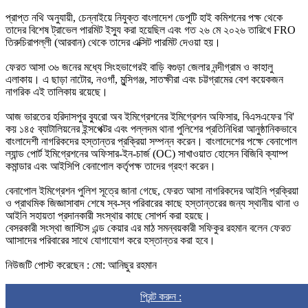
​প্রাপ্ত নথি অনুযায়ী, চেন্নাইয়ে নিযুক্ত বাংলাদেশ ডেপুটি হাই কমিশনের পক্ষ থেকে
তাদের বিশেষ ট্রাভেল পারমিট ইস্যু করা হয়েছিল এবং গত ২৬ মে ২০২৬ তারিখে FRO
তিরুচিরাপল্লী (আরবান) থেকে তাদের এক্সিট পারমিট দেওয়া হয়।
ফেরত আসা ৩৬ জনের মধ্যে সিংহভাগেরই বাড়ি বগুড়া জেলার নন্দীগ্রাম ও কাহালু
এলাকায়। এ ছাড়া নাটোর, নওগাঁ, মুন্সিগঞ্জ, সাতক্ষীরা এবং চট্টগ্রামের বেশ কয়েকজন
নাগরিক এই তালিকায় রয়েছে।
আজ ভারতের হরিদাসপুর ব্যুরো অব ইমিগ্রেশনের ইমিগ্রেশন অফিসার, বিএসএফের 'বি'
কয় ১৪৫ ব্যাটালিয়নের ইন্সপেক্টর এবং পল্লদম থানা পুলিশের প্রতিনিধিরা আনুষ্ঠানিকভাবে
বাংলাদেশী নাগরিকদের হস্তান্তর প্রক্রিয়া সম্পন্ন করেন। বাংলাদেশের পক্ষে বেনাপোল
ল্যান্ড পোর্ট ইমিগ্রেশনের অফিসার-ইন-চার্জ (OC) সাখাওয়াত হোসেন বিজিবি ক্যাম্প
কমান্ডার এবং আইসিপি বেনাপোল কর্তৃপক্ষ তাদের গ্রহণ করেন।
​বেনাপোল ইমিগ্রেশন পুলিশ সূত্রে জানা গেছে, ফেরত আসা নাগরিকদের আইনি প্রক্রিয়া
ও প্রাথমিক জিজ্ঞাসাবাদ শেষে স্ব-স্ব পরিবারের কাছে হস্তান্তরের জন্য স্থানীয় থানা ও
আইনি সহায়তা প্রদানকারী সংস্থার কাছে সোপর্দ করা হয়ছে।
বেসরকারী সংস্থা জাস্টিস এন্ড কেয়ার এর মাঠ সমন্বয়কারী সফিকুর রহমান বলেন ফেরত
আাসাদের পরিবারের সাথে যোগাযোগ করে হস্তান্তর করা হবে।
নিউজটি পোস্ট করেছেন : মো: আনিছুর রহমান
প্রিন্ট করুন :