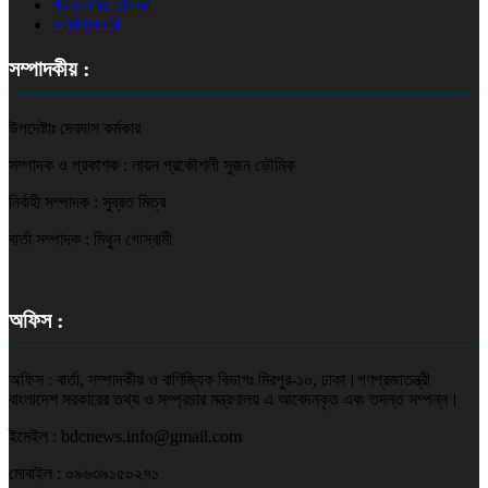
প্রতিনিধির তালিকা
ফটোগ্যালারী
সম্পাদকীয় :
উপদেষ্টাঃ দেবদাস কর্মকার
সম্পাদক ও প্রকাশক : লায়ন প্রকৌশলী সুজন ভৌমিক
নির্বাহী সম্পাদক : সুব্রত মিত্র
বার্তা সম্পাদক : মিথুন গোস্বামী
অফিস :
অফিস : বার্তা, সম্পাদকীয় ও বাণিজ্যিক বিভাগঃ মিরপুর-১০, ঢাকা।গণপ্রজাতন্ত্রী
বাংলাদেশ সরকারের তথ্য ও সম্প্রচার মন্ত্রণালয় এ আবেদনকৃত এবং তদন্ত সম্পন্ন।
ইমেইল : bdcnews.info@gmail.com
মোবাইল : ০৯৬৩৯১৫০২৭১