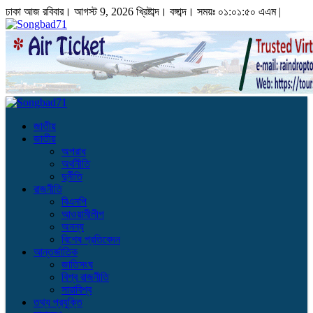
ঢাকা
আজ রবিবার। আগস্ট 9, 2026 খ্রিষ্টাব্দ।
বঙ্গাব্দ। সময়ঃ
০১:০১:৫০ এএম
|
জাতীয়
জাতীয়
অপরাধ
অর্থনীতি
দুর্নীতি
রাজনীতি
বিএনপি
আওয়ামীলীগ
অনন্য
বিশেষ প্রতিবেদন
আন্তর্জাতিক
জাতিসংঘ
বিশ্ব রাজনীতি
সারাবিশ্ব
তথ্য প্রযুক্তি