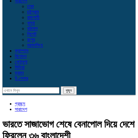
সারাদেশ
ঢাকা
চট্টগ্রাম
রাজশাহী
খুলনা
বরিশাল
সিলেট
রংপুর
ময়মনসিংহ
ক্যাম্পাস
বিনোদন
খেলাধুলা
মিডিয়া
ভ্রমন
ই-পেপার
প্রচ্ছদ
সারাদেশ
ভারতে সাজাভোগ শেষে বেনাপোল দিয়ে দেশে
ফিরলেন ৩৬ বাংলাদেশী