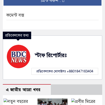
প্রিন্ট করুন :
কমেন্ট বক্স
প্রতিবেদকের তথ্য
স্টাফ রিপোর্টারঃ
প্রতিবেদকের মোবাইলঃ +8801847163404
এ জাতীয় আরো খবর