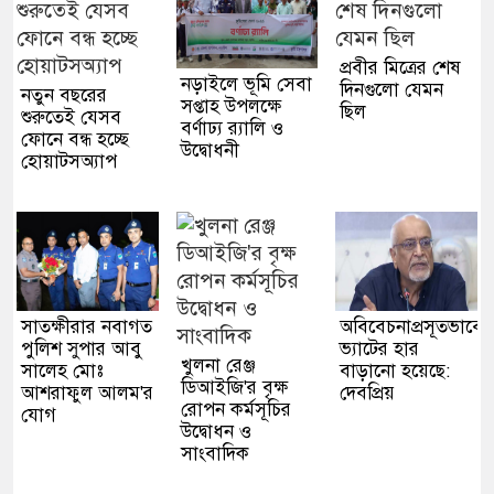
প্রবীর মিত্রের শেষ
নড়াইলে ভূমি সেবা
দিনগুলো যেমন
নতুন বছরের
সপ্তাহ উপলক্ষে
ছিল
শুরুতেই যেসব
বর্ণাঢ্য র‌্যালি ও
ফোনে বন্ধ হচ্ছে
উদ্বোধনী
হোয়াটসঅ্যাপ
সাতক্ষীরার নবাগত
অবিবেচনাপ্রসূতভাবে
পুলিশ সুপার আবু
ভ্যাটের হার
খুলনা রেঞ্জ
সালেহ মোঃ
বাড়ানো হয়েছে:
ডিআইজি'র বৃক্ষ
আশরাফুল আলম'র
দেবপ্রিয়
রোপন কর্মসূচির
যোগ
উদ্বোধন ও
সাংবাদিক