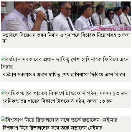
নড়াইলে সিজেএম ভবন নির্মাণ ও শূন্যপদে বিচারক নিয়োগসহ ৩ দফা
দা
বর্তমান সরকারের প্রধান দায়িত্ব শেখ হাসিনাকে ফিরিয়ে এনে বিচার
সেমিকন্ডাক্টর খাতের বিকাশে টাস্কফোর্স গঠন, সদস্য ১৩ জন
বিশ্বকাপ নিয়ে রিভালদোর সঙ্গে তর্কে জড়ালেন নেইমার