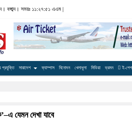
ব্দ।
বঙ্গাব্দ। সময়ঃ
১১:২৭:৫২ এএম
|
 প্রযুক্তি
সারাদেশ
ক্যাম্পাস
বিনোদন
খেলাধুলা
মিডিয়া
ভ্রমন
ই-পেপ
ক’–এ যেমন দেখা যাবে