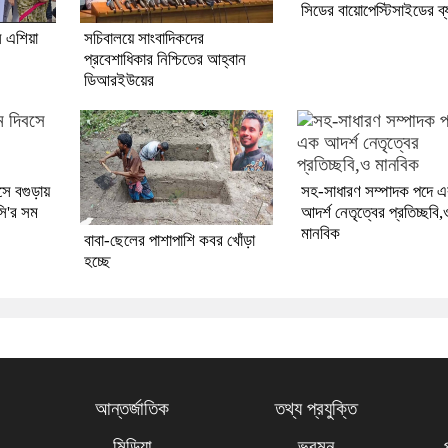
সিডের বায়োপেস্টিসাইডের ব্
ে এশিয়া
সচিবালয়ে সাংবাদিকদের
প্রবেশাধিকার নিশ্চিতের আহ্বান
ডিআরইউয়ের
বসে বগুড়ায়
সহ-সাধারণ সম্পাদক পদে 
ি'র সম
আদর্শ নেতৃত্বের প্রতিচ্ছবি,
মানবিক
বাবা-ছেলের পাশাপাশি কবর খোঁড়া
হচ্ছে
আন্তর্জাতিক
তথ্য প্রযুক্তি
মিডিয়া
ভ্রমন