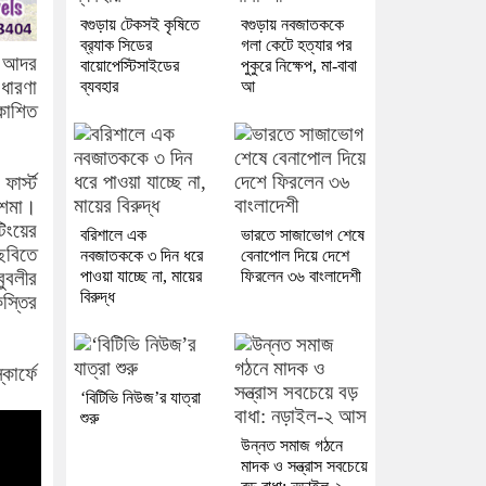
বগুড়ায় টেকসই কৃষিতে
বগুড়ায় নবজাতককে
ব্র‍্যাক সিডের
গলা কেটে হত্যার পর
ক আদর
বায়োপেস্টিসাইডের
পুকুরে নিক্ষেপ, মা-বাবা
 ধারণা
ব্যবহার
আ
রকাশিত
ার্স্ট
চশমা।
টিংয়ের
বরিশালে এক
ভারতে সাজাভোগ শেষে
ছবিতে
নবজাতককে ৩ দিন ধরে
বেনাপোল দিয়ে দেশে
বুবলীর
পাওয়া যাচ্ছে না, মায়ের
ফিরলেন ৩৬ বাংলাদেশী
বিরুদ্ধ
িস্তির
কার্ফে
‘বিটিভি নিউজ’র যাত্রা
শুরু
উন্নত সমাজ গঠনে
মাদক ও সন্ত্রাস সবচেয়ে