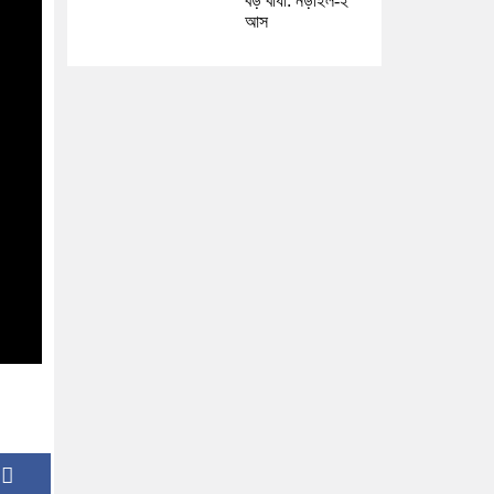
বড় বাধা: নড়াইল-২
আস
: