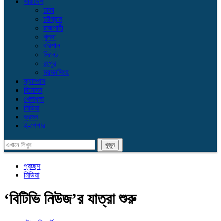
সারাদেশ
ঢাকা
চট্টগ্রাম
রাজশাহী
খুলনা
বরিশাল
সিলেট
রংপুর
ময়মনসিংহ
ক্যাম্পাস
বিনোদন
খেলাধুলা
মিডিয়া
ভ্রমন
ই-পেপার
প্রচ্ছদ
মিডিয়া
‘বিটিভি নিউজ’র যাত্রা শুরু