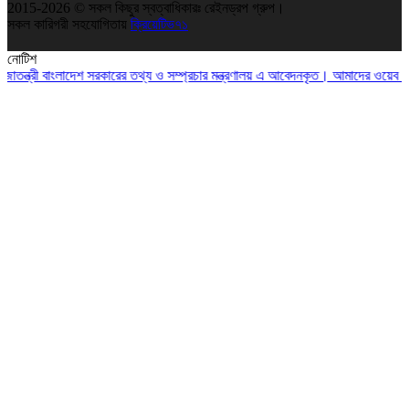
2015-2026 © সকল কিছুর স্বত্বাধিকারঃ রেইনড্রপ গ্রুপ।
সকল কারিগরী সহযোগিতায়
ক্রিয়েটিভ৭১
নোটিশ
ত্রী বাংলাদেশ সরকারের তথ্য ও সম্প্রচার মন্ত্রণালয় এ আবেদনকৃত। আমাদের ওয়েব সাই