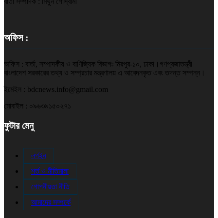
বার্তা সম্পাদক : মিথুন গোস্বামী
অফিস :
অফিস : বার্তা, সম্পাদকীয় ও বাণিজ্যিক বিভাগঃ মিরপুর-১০, ঢাকা।গণপ্রজাতন্ত্রী
বাংলাদেশ সরকারের তথ্য ও সম্প্রচার মন্ত্রণালয় এ আবেদনকৃত এবং তদন্ত সম্পন্ন।
ইমেইল : bdcnews.info@gmail.com
মোবাইল : ০৯৬৩৯১৫০২৭১
ফুটার মেনু
লগইন
শর্ত ও নীতিমালা
গোপনীয়তা নীতি
আমাদের সম্পর্কে