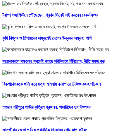
ট্রাম্প ওয়াশিংটনে পৌঁছেছেন, প্রথম দিনেই সই করবেন রেকর্ডসংখ্য
কৃষি বিপ্লব ও শিল্পায়নের মাধ্যমেই দেশের উন্নয়ন সম্ভব: শার্শা
করোনাকালে বাড়লেও ক্রমেই কমছে স্টার্টআপে বিনিয়োগ, নীতি সহজ কর
রিকশাচালককে গুলি করে হত্যা মামলায় কারাগারে চিকিৎসকসহ পাঁচজন
মাগুরার শ্রীপুরে গাভীর কৃত্রিম প্রজনন, খামারিদের দুধ উৎপাদন
সাতক্ষীরায় জেলা পর্যায়ে প্রাথমিক বিদ্যালয় গোল্ডকাপ ফুটবল