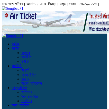
ঢাকা
আজ শনিবার। আগস্ট 8, 2026 খ্রিষ্টাব্দ।
বঙ্গাব্দ। সময়ঃ
০১:৪০:২০ এএম
|
জাতীয়
জাতীয়
অপরাধ
অর্থনীতি
দুর্নীতি
রাজনীতি
বিএনপি
আওয়ামীলীগ
অনন্য
বিশেষ প্রতিবেদন
আন্তর্জাতিক
জাতিসংঘ
বিশ্ব রাজনীতি
সারাবিশ্ব
তথ্য প্রযুক্তি