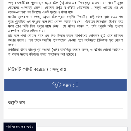
বগুড়ার দুপচাঁচিয়ায় পুকুরে ডুবে আব্দুর রউফ (৭) নামে এক শিশুর মৃত্যু হয়েছে। সে প্রবাসী মুকুল
হোসেনের একমাত্র ছেলে। রোববার দুপুরে দুপচাঁচিয়া পৌরসভার ২ নম্বর ওয়ার্ডের জে কে
কলেজ–সংলগ্ন বন বিভাগের একটি পুকুরে এ ঘটনা ঘটে।
স্থানীয় সূত্রে জানা গেছে, আব্দুর রউফ প্রথম শ্রেণির শিক্ষার্থী। বাড়ি থেকে প্রায় ৫০০ গজ
দূরের পুকুরটিতে এক বন্ধুকে সঙ্গে নিয়ে গোসল করতে যায় সে। পরিবারের নিষেধাজ্ঞা উপেক্ষা করে
সবার চোখ ফাঁকি দিয়ে পুকুরে নামে রউফ। সে সাঁতার জানত না, তাই পুকুরটি গভীর হওয়ায়
একপর্যায়ে পানিতে তলিয়ে যায়।
তার সঙ্গে থাকা সোহান নামে এক শিশু চিৎকার করলে আশপাশের লোকজন ছুটে এসে রউফকে
উদ্ধার করেন। পরে তাকে স্থানীয় হাসপাতালে নেওয়া হলে কর্তব্যরত চিকিৎসক মৃত ঘোষণা
করেন।
দুপচাঁচিয়া থানার ভারপ্রাপ্ত কর্মকর্তা (ওসি) তাজলিমুর রহমান বলেন, এ ঘটনায় কোনো অভিযোগ
না থাকায় মরদেহ পরিবারের কাছে হস্তান্তর করা হয়েছে।
নিউজটি পোস্ট করেছেন : সঞ্জু রায়
প্রিন্ট করুন :
কমেন্ট বক্স
প্রতিবেদকের তথ্য