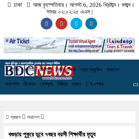
ঢাকা
আজ বৃহস্পতিবার। আগস্ট 6, 2026 খ্রিষ্টাব্দ।
বঙ্গাব্দ।
সময়ঃ
০২:০২:২৬ এএম
|
জাতীয়
জাতীয়
রাজনীতি
আন্তর্জাতিক
তথ্য প্রযুক্তি
সারাদেশ
ক্যাম্পাস
বিনোদন
খেলাধুলা
মিডিয়া
ভ্রমন
ই-পেপার
প্রচ্ছদ
সারাদেশ
বগুড়ায় পুকুরে ডুবে ৭বছর বয়সী শিক্ষার্থীর মৃত্যু