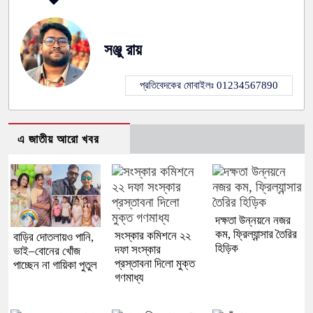
সঞ্জু রায়
প্রতিবেদকের মোবাইলঃ 01234567890
এ জাতীয় আরো খবর
দক্ষতা উন্নয়নে নজর
কম, ফ্রিল্যান্সার তৈরির
সংস্কার কমিশনে ২২
বাড়ির দোতলায়ও পানি,
হিড়িক
দফা সংস্কার
ভাই–বোনের খোঁজ
প্রস্তাবনা দিলো মুক্ত
পাচ্ছেন না গায়িকা পুতুল
গণমাধ্য