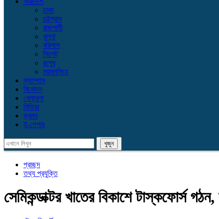
সারাদেশ
ঢাকা
চট্টগ্রাম
রাজশাহী
খুলনা
বরিশাল
সিলেট
রংপুর
ময়মনসিংহ
ক্যাম্পাস
বিনোদন
খেলাধুলা
মিডিয়া
ভ্রমন
ই-পেপার
প্রচ্ছদ
তথ্য প্রযুক্তি
সেমিকন্ডাক্টর খাতের বিকাশে টাস্কফোর্স গঠন