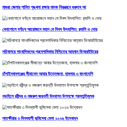
মাগুরা জেলার শান্তি শৃঙ্খলা রক্ষায় মাদক নিয়ন্ত্রনে গুরুত্ব আ
বেনাপোলে বর্ণাঢ্য আয়োজনে মহান মে দিবস উদযাপিত: র‌্যালি ও দোয়
সচিবালয়ে সাংবাদিকদের প্রবেশাধিকার নিশ্চিতের আহ্বান ডিআরইউয়ের
চাঁপাইনবাবগঞ্জের সীমান্তে আবার উত্তেজনা, হামলায় ৩ বাংলাদেশি
নড়াইলে রবীন্দ্র ও নজরুল জয়ন্তী উদযাপন উপলক্ষে প্রস্তুতিমূলক
সাতক্ষীরায় ৩ দিনব্যাপী ভূমিসেবা মেলা ২০২৬ উদ্বোধন