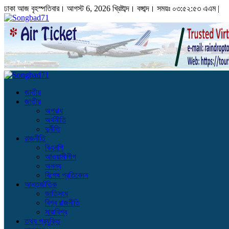
ঢাকা
আজ বৃহস্পতিবার। আগস্ট 6, 2026 খ্রিষ্টাব্দ।
বঙ্গাব্দ। সময়ঃ
০৩:৫২:৫৩ এএম
|
জাতীয়
জাতীয়
অপরাধ
অর্থনীতি
দুর্নীতি
রাজনীতি
বিএনপি
আওয়ামীলীগ
অনন্য
বিশেষ প্রতিবেদন
আন্তর্জাতিক
জাতিসংঘ
বিশ্ব রাজনীতি
সারাবিশ্ব
তথ্য প্রযুক্তি