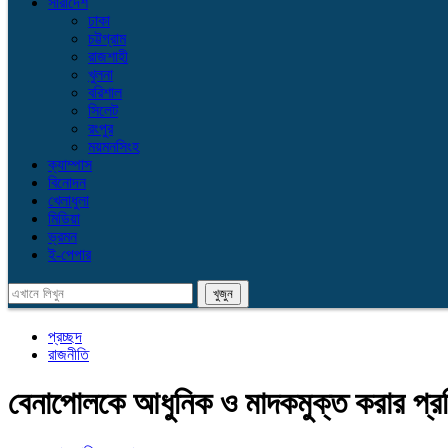
সারাদেশ
ঢাকা
চট্টগ্রাম
রাজশাহী
খুলনা
বরিশাল
সিলেট
রংপুর
ময়মনসিংহ
ক্যাম্পাস
বিনোদন
খেলাধুলা
মিডিয়া
ভ্রমন
ই-পেপার
প্রচ্ছদ
রাজনীতি
বেনাপোলকে আধুনিক ও মাদকমুক্ত করার প্রতিশ