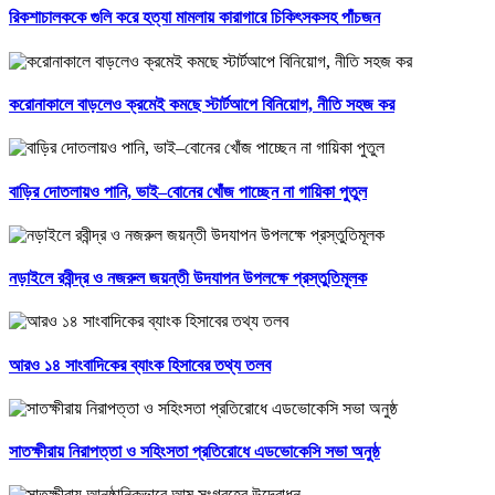
রিকশাচালককে গুলি করে হত্যা মামলায় কারাগারে চিকিৎসকসহ পাঁচজন
করোনাকালে বাড়লেও ক্রমেই কমছে স্টার্টআপে বিনিয়োগ, নীতি সহজ কর
বাড়ির দোতলায়ও পানি, ভাই–বোনের খোঁজ পাচ্ছেন না গায়িকা পুতুল
নড়াইলে রবীন্দ্র ও নজরুল জয়ন্তী উদযাপন উপলক্ষে প্রস্তুতিমূলক
আরও ১৪ সাংবাদিকের ব্যাংক হিসাবের তথ্য তলব
সাতক্ষীরায় নিরাপত্তা ও সহিংসতা প্রতিরোধে এডভোকেসি সভা অনুষ্ঠ