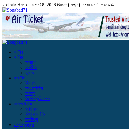
ঢাকা
আজ শনিবার। আগস্ট 8, 2026 খ্রিষ্টাব্দ।
বঙ্গাব্দ। সময়ঃ
০২:৪৮:৩৬ এএম
|
জাতীয়
জাতীয়
অপরাধ
অর্থনীতি
দুর্নীতি
রাজনীতি
বিএনপি
আওয়ামীলীগ
অনন্য
বিশেষ প্রতিবেদন
আন্তর্জাতিক
জাতিসংঘ
বিশ্ব রাজনীতি
সারাবিশ্ব
তথ্য প্রযুক্তি