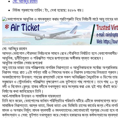
মো: আনিছুর রহমান
নিউজ প্রকাশের তারিখ : ইং, দেখা হয়েছে: ৪৫৮৯ বার।
মো: আনিছুর রহমান
আসন্ন বেনাপোল পৌরসভা নির্বাচনকে সামনে রেখে পৌরপিতা নির্বাচিত হলে বেনাপোলবাসীর 
আধুনিক, দুর্নীতিমুক্ত ও পরিকল্পিত শহরে রূপান্তরের অঙ্গীকার ব্যক্ত করেছেন।
আধুনিক নাগরিক সেবার রূপরেখা
আবু তাহের ভারত তার পরিকল্পনায় নাগরিক নিরাপত্তা ও আধুনিকায়নকে সর্বোচ্চ অগ্রাধিক
নিরাপদ শহর: রাত ১২টা পর্যন্ত নারী ও শিশুদের অবাধ ও নিরাপদ চলাচলের নিশ্চয়তা প্রদা
অবকাঠামোগত উন্নয়ন: শহরের রাস্তাঘাট থেকে সকল অনিয়ন্ত্রিত বৈদ্যুতিক ও ডিশের তার 
সবুজায়ন ও সৌন্দর্যবর্ধন: পরিকল্পিত বৃক্ষরোপণ এবং ফুটপাতে গাছ লাগানো। তবে গাছ ২০ ফু
নদী ও বিনোদন কেন্দ্র: হাকর নদীকে দখলমুক্ত করে সংস্কার করা এবং দুই পাড় বাঁধাই করে রা
নির্মাণের কথা জানিয়েছেন তিনি।
আর্থ-সামাজিক উন্নয়ন ও সামাজিক দায়বদ্ধতা
তিনি মনে করেন, বেনাপোলের বর্তমান পরিস্থিতির পরিবর্তন ঘটিয়ে এটিকে বসবাসযোগ্য কর
সামাজিক নিরাপত্তা: বয়স্ক ভাতা, বিধবা ভাতা এবং ভিজিডি চালের কার্ডের জন্য পৌর নাগরিক
মাদক ও অপরাধ নির্মূল: মাদক ব্যবসায়ী ও মদদদাতাদের কোনোভাবেই প্রশ্রয় দেওয়া হবে ন
কর্মসংস্থান ও সেবা: ফুটপাত দখলমুক্ত করে সেখানে হকারদের জন্য কর্মসংস্থানের ব্যবস