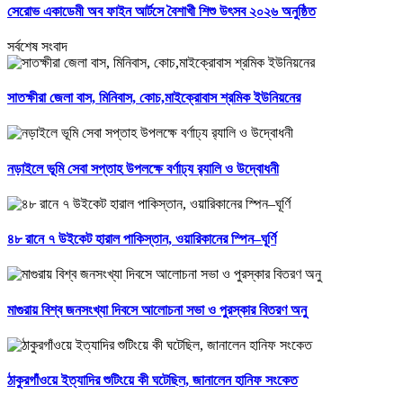
সেরোভ একাডেমী অব ফাইন আর্টসে বৈশাখী শিশু উৎসব ২০২৬ অনুষ্ঠিত
সর্বশেষ সংবাদ
সাতক্ষীরা জেলা বাস, মিনিবাস, কোচ,মাইক্রোবাস শ্রমিক ইউনিয়নের
নড়াইলে ভূমি সেবা সপ্তাহ উপলক্ষে বর্ণাঢ্য র‌্যালি ও উদ্বোধনী
৪৮ রানে ৭ উইকেট হারাল পাকিস্তান, ওয়ারিকানের স্পিন–ঘূর্ণি
মাগুরায় বিশ্ব জনসংখ্যা দিবসে আলোচনা সভা ও পুরস্কার বিতরণ অনু
ঠাকুরগাঁওয়ে ইত্যাদির শুটিংয়ে কী ঘটেছিল, জানালেন হানিফ সংকেত