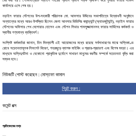
বের
করা
হয়।
শোভাযাত্রাটি
নড়াইল
শহরের
প্রধান
প্রধান
সড়ক
প্রদক্ষিণ
করে
পুনরায়
ফায়ার
সার্ভিস
কার্যালয়ে
এসে
শেষ
হয়।
নড়াইল
ফায়ার
স্টেশনের
উপ
-
সহকারী
পরিচালক
মো
.
আফসার
উদ্দিনের
সভাপতিত্বে
উদ্বোধনী
অনুষ্ঠানে
অন্যান্যের
মধ্যে
আরও
উপস্থিত
ছিলেন
জেলা
আনসার
ভিডিপির
কমান্ড্যান্ট
(
অ্যাডজুট্যান্ট
),
নড়াইল
ফায়ার
স্টেশনের
অফিসার
শেখ
দেলোয়ার
হোসেন
এবং
স্টেশন
লিডার
শামসুজ্জামানসহ
ফায়ার
সার্ভিসের
কর্মকর্তা
ও
স্থানীয়
গণ্যমান্য
ব্যক্তিবর্গ।
সংশ্লিষ্ট
কর্মকর্তারা
জানান
,
তিন
দিনব্যাপী
এই
আয়োজনের
মধ্যে
রয়েছে
সর্বসাধারণের
মাঝে
অগ্নিকাণ্ড
রোধে
সচেতনতামূলক
লিফলেট
বিতরণ
,
শহরজুড়ে
ব্যাপক
মাইকিং
ও
প্রচার
-
প্রচারণা
এবং
বিশেষ
মহড়া।
এর
মাধ্যমে
অগ্নিদুর্ঘটনা
ও
যেকোনো
প্রাকৃতিক
দুর্যোগে
সাধারণ
মানুষের
করণীয়
সম্পর্কে
সচেতনতা
বৃদ্ধি
করা
সম্ভব
হবে।
নিউজটি পোস্ট করেছেন : মোস্তফা কামাল
প্রিন্ট করুন :
কমেন্ট বক্স
প্রতিবেদকের তথ্য