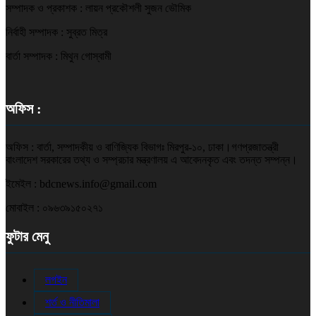
সম্পাদক ও প্রকাশক : লায়ন প্রকৌশলী সুজন ভৌমিক
নির্বাহী সম্পাদক : সুব্রত মিত্র
বার্তা সম্পাদক : মিথুন গোস্বামী
অফিস :
অফিস : বার্তা, সম্পাদকীয় ও বাণিজ্যিক বিভাগঃ মিরপুর-১০, ঢাকা।গণপ্রজাতন্ত্রী
বাংলাদেশ সরকারের তথ্য ও সম্প্রচার মন্ত্রণালয় এ আবেদনকৃত এবং তদন্ত সম্পন্ন।
ইমেইল : bdcnews.info@gmail.com
মোবাইল : ০৯৬৩৯১৫০২৭১
ফুটার মেনু
লগইন
শর্ত ও নীতিমালা