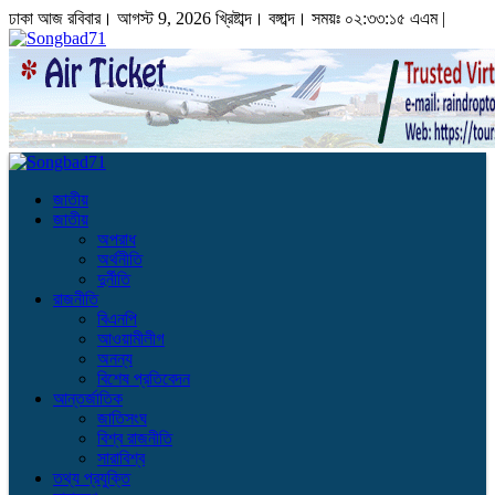
ঢাকা
আজ রবিবার। আগস্ট 9, 2026 খ্রিষ্টাব্দ।
বঙ্গাব্দ। সময়ঃ
০২:৩৩:১৬ এএম
|
জাতীয়
জাতীয়
অপরাধ
অর্থনীতি
দুর্নীতি
রাজনীতি
বিএনপি
আওয়ামীলীগ
অনন্য
বিশেষ প্রতিবেদন
আন্তর্জাতিক
জাতিসংঘ
বিশ্ব রাজনীতি
সারাবিশ্ব
তথ্য প্রযুক্তি