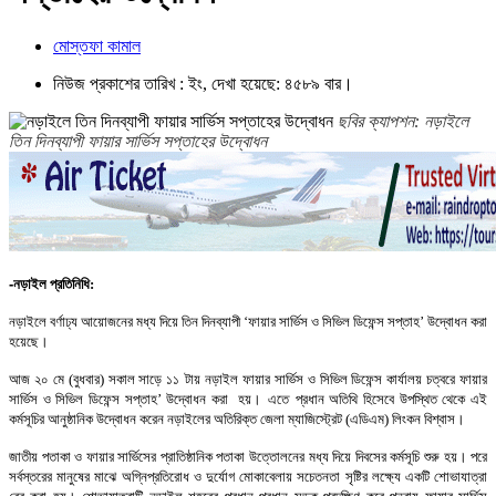
মোস্তফা কামাল
নিউজ প্রকাশের তারিখ : ইং, দেখা হয়েছে: ৪৫৮৯ বার।
ছবির ক্যাপশন: নড়াইলে
তিন দিনব্যাপী ফায়ার সার্ভিস সপ্তাহের উদ্বোধন
-নড়াইল
প্রতিনিধি
:
নড়াইলে
বর্ণাঢ্য
আয়োজনের
মধ্য
দিয়ে
তিন
দিনব্যাপী
‘
ফায়ার
সার্ভিস
ও
সিভিল
ডিফেন্স
সপ্তাহ
’
উদ্বোধন
করা
হয়েছে।
আজ
২০
মে
(
বুধবার
)
সকাল
সাড়ে
১১ টায়
নড়াইল
ফায়ার
সার্ভিস
ও
সিভিল
ডিফেন্স
কার্যালয়
চত্বরে
ফায়ার
সার্ভিস
ও
সিভিল
ডিফেন্স
সপ্তাহ
’
উদ্বোধন
করা
হয়। এতে প্রধান
অতিথি
হিসেবে
উপস্থিত
থেকে
এই
কর্মসূচির
আনুষ্ঠানিক
উদ্বোধন
করেন
নড়াইলের
অতিরিক্ত
জেলা
ম্যাজিস্ট্রেট
(
এডিএম
)
লিংকন
বিশ্বাস।
জাতীয়
পতাকা
ও
ফায়ার
সার্ভিসের
প্রাতিষ্ঠানিক
পতাকা
উত্তোলনের
মধ্য
দিয়ে
দিবসের
কর্মসূচি
শুরু
হয়।
পরে
সর্বস্তরের
মানুষের
মাঝে
অগ্নিপ্রতিরোধ
ও
দুর্যোগ
মোকাবেলায়
সচেতনতা
সৃষ্টির
লক্ষ্যে
একটি
শোভাযাত্রা