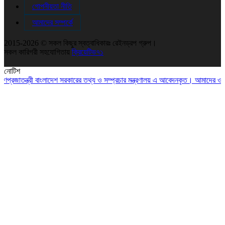
গোপনীয়তা নীতি
আমাদের সম্পর্কে
2015-2026 © সকল কিছুর স্বত্বাধিকারঃ রেইনড্রপ গ্রুপ।
সকল কারিগরী সহযোগিতায়
ক্রিয়েটিভ৭১
নোটিশ
াতন্ত্রী বাংলাদেশ সরকারের তথ্য ও সম্প্রচার মন্ত্রণালয় এ আবেদনকৃত। আমাদের ওয়েব