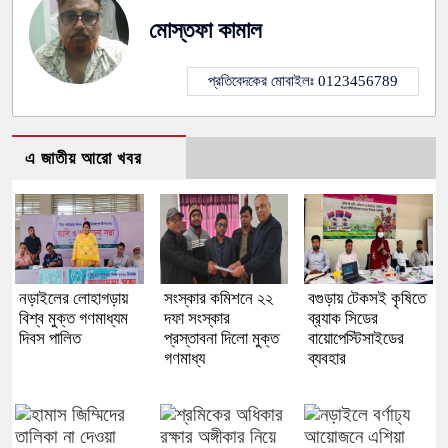
মোস্তফা কামাল
প্রতিবেদকের মোবাইলঃ 0123456789
এ জাতীয় আরো খবর
নড়াইলের লোহাগড়ায়
সংস্কার কমিশনে ২২
বগুড়ায় টেকসই কৃষিতে
বিশ্ব মুক্ত গণমাধ্যম
দফা সংস্কার
ব্র‍্যাক সিডের
দিবস পালিত
প্রস্তাবনা দিলো মুক্ত
বায়োপেস্টিসাইডের
গণমাধ্য
ব্যবহার