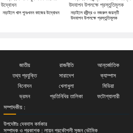
নড়াইলে খাল পুনঃখনন কাজের উদ্বোধন
নড়াইলে রবীন্দ্র ও নজরুল জয়ন্তী
উদযাপন উপলক্ষে প্রস্তুতিমূলক
জাতীয়
রাজনীতি
আন্তর্জাতিক
তথ্য প্রযুক্তি
সারাদেশ
ক্যাম্পাস
বিনোদন
খেলাধুলা
মিডিয়া
ভ্রমন
প্রতিনিধির তালিকা
ফটোগ্যালারী
সম্পাদকীয় :
উপদেষ্টাঃ দেবদাস কর্মকার
সম্পাদক ও প্রকাশক : লায়ন প্রকৌশলী সুজন ভৌমিক