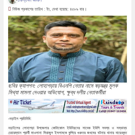
নিউজ প্রকাশের তারিখ : ইং, দেখা হয়েছে: ৪৫৮৯ বার।
ছবির ক্যাপশন: লোহাগড়ায় বিএনপি নেতার নামে ষড়যন্ত্র মূলক
মিথ্যা মামলা দেওয়ার অভিযোগ, ক্ষুব্ধ দলীয় নেতাকর্মীরা
-নড়াইল প্রতিনিধি:
নড়াইলের লোহাগড়া উপজেলার কোটাকোল ইউনিয়নের সাবেক ইউপি সদস্য ও সম্ভাব্য
চেয়ারম্যান প্রার্থী মাওলানা সিরাজুল ইসলামকে কুপিয়ে গুরুতর জখমের ঘটনায় থানায় দায়েরকৃত