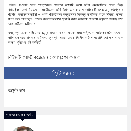
এদিকে, বিএনপি নেতা মোস্তাককে মামলার আসামী করায় দলীয় নেতাকর্মীদের মধ্যে তীব্র
প্রতিক্রিয়া দেখা দিয়েছে। স্থানীয়দের দাবি, তিনি এলাকায় মাদকবিরোধী কর্মকাণ্ড, খেলাধুলার
প্রসার, মসজিদ-মাদরাসা ও শিক্ষা প্রতিষ্ঠানের উন্নয়নসহ বিভিন্ন সামাজিক কাজে সক্রিয় ভূমিকা
পালন করে আসছেন। তাকে রাজনৈতিকভাবে হয়রানি করার উদ্দেশ্যে মামলায় জড়ানো হয়েছে বলে
নেতা-কর্মীদের অভিযোগ।
লোহাগড়া থানার ওসি মোঃ আব্দুর রহমান বলেন, ঘটনার সঙ্গে জড়িতদের আটকের চেষ্টা চলছে।
সঠিক তদন্তের মাধ্যমে আইনগত ব্যবস্থা নেওয়া হবে। নির্দোষ কাউকে হয়রানি করা হবে না বলে
জানান পুলিশের এই কর্মকর্তা!
নিউজটি পোস্ট করেছেন : মোস্তফা কামাল
প্রিন্ট করুন :
কমেন্ট বক্স
প্রতিবেদকের তথ্য