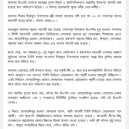
মামলায় বিএনপি নেতাকে ষড়যন্ত্র মূলক মিথ্যা ও রাজনৈতিকভাবে হয়রানির উদ্দেশ্যে আসামি করা
হয়েছে বলে অভিযোগ উঠেছে। এ ঘটনায় যারপরনাই ক্ষুব্ধ দলীয় নেতা-কর্মীরা।
হামলার শিকার সিরাজুল ইসলামের স্ত্রী নাজমা আখতার বাদী হয়ে গত ১৩ মে লোহাগড়া থানায়
মামলাটি দায়ের করেন। মামলা নম্বর-১০।
দায়েরকৃত মামলায় প্রধান আসামী করা হয়েছে লোহাগড়া উপজেলা বিএনপির যুগ্ম সাধারণ সম্পাদক
ও বিশিষ্ট ব্যাবসায়ী কোটাকোল ইউনিয়নের তেলকাড়া গ্রামের মৃত মোয়াজ্জেল সিকদারের ছেলে
মোঃ মোস্তাফিজুর রহমান মোস্তাককে। এছাড়া রায়পাশা গ্রামের উজির খান, বিশ্বাস, তেলকাড়া
গ্রামের তরুন খানসহ অজ্ঞাত আরও ৪/৫ জনকে আসামি করা হয়েছে।
জানা গেছে, গত শুক্রবার (৮ মে) সন্ধ্যা রাতে কোটাকোল ও রায়পাশার মধ্যবর্তী এলাকায় অজ্ঞাত
দূর্বৃত্তরা সাবেক ইউপি সদস্য মাওলানা সিরাজুল ইসলামকে ধারালো অস্ত্র দিয়ে কুপিয়ে গুরুতর
জখম করে পালিয়ে যায়।
মামলার এজাহারে বাদী উল্লেখ করেন, তার স্বামী দীর্ঘ ১৯ বছর ধরে জনপ্রতিনিধি হিসেবে দায়িত্ব
পালন করেছেন এবং আসন্ন ইউপি নির্বাচনে চেয়ারম্যান পদে প্রার্থী হওয়ার প্রস্তুতি নিচ্ছিলেন।
একই নির্বাচনে মোস্তাফিজুর রহমান মোস্তাকও সম্ভাব্য চেয়ারম্যান প্রার্থী হওয়ার জেরে হামলার
ঘটনা ঘটতে পারে বলে অভিযোগ করা হয়েছে।
তবে স্থানীয় সূত্রে জানা যায়, ঘটনার দিন বিএনপি নেতা মোস্তাফিজুর রহমান মোস্তাক ঢাকায়
অবস্থান করছিলেন এবং এ সংক্রান্ত সিসিটিভি ফুটেজও সংরক্ষিত রয়েছে- দাবি ওই বিএনপি
নেতার।
এ বিষয়ে মোস্তাফিজুর রহমান মোস্তাক বলেন, আমি আগামী ইউপি নির্বাচনে চেয়ারম্যান পদে
প্রার্থী। সেই কারণেই পরিকল্পিতভাবে আমাকে মামলায় জড়ানো হয়েছে। আওয়ামী লীগের কিছু
লোকজনের প্ররোচনায় আমার বিরুদ্ধে মিথ্যা মামলা দেওয়া হয়েছে। আমি সৃষ্ট ঘটনার সুষ্ঠু তদন্ত
চাই। প্রকৃত অপরাধীদের বিচার হোক, সেটাও আমিও চাই।