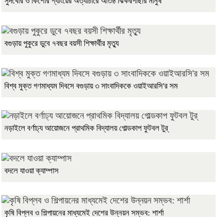
সুদখোর ও কিশোর গ্যাংয়ের অত্যাচারে অতিষ্ঠ ঝিকরগাছার মানুষ
বগুড়ায় পুকুরে ডুবে ৭বছর বয়সী শিক্ষার্থীর মৃত্যু
বিশ্ব মুক্ত গণমাধ্যম দিবসে বগুড়ায় ৩ সাংবাদিককে ওয়াইআরসি'র সম
নড়াইলে বর্ণাঢ্য আয়োজনে প্রাথমিক বিদ্যালয় গোল্ডকাপ ফুটবল টুর্
বদলে যাওয়া ক্যাম্পাস
কৃষি বিপ্লব ও শিল্পায়নের মাধ্যমেই দেশের উন্নয়ন সম্ভব: শার্শা