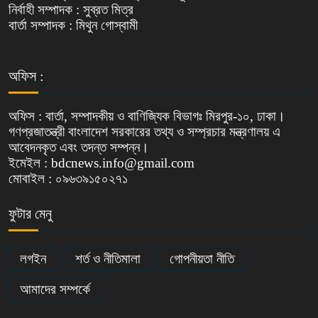
নির্বাহী সম্পাদক : সুব্রত মিত্র
বার্তা সম্পাদক : মিথুন গোস্বামী
অফিস :
অফিস : বার্তা, সম্পাদকীয় ও বাণিজ্যিক বিভাগঃ মিরপুর-১০, ঢাকা।
গণপ্রজাতন্ত্রী বাংলাদেশ সরকারের তথ্য ও সম্প্রচার মন্ত্রণালয় এ
আবেদনকৃত এবং তদন্ত সম্পন্ন।
ইমেইল : bdcnews.info@gmail.com
মোবাইল : ০৯৬৩৯১৫০২৭১
ফুটার মেনু
লগইন
শর্ত ও নীতিমালা
গোপনীয়তা নীতি
আমাদের সম্পর্কে