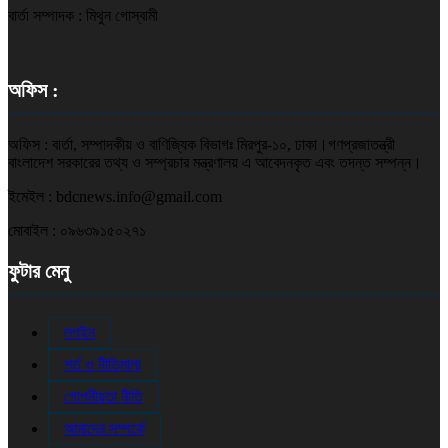
বার্তা সম্পাদক : মিথুন গোস্বামী
অফিস :
অফিস : বার্তা, সম্পাদকীয় ও বাণিজ্যিক বিভাগঃ মিরপুর-১০, ঢাকা।গণপ্রজাতন্ত্রী
বাংলাদেশ সরকারের তথ্য ও সম্প্রচার মন্ত্রণালয় এ আবেদনকৃত এবং তদন্ত সম্পন্ন।
ইমেইল : bdcnews.info@gmail.com
মোবাইল : ০৯৬৩৯১৫০২৭১
ফুটার মেনু
লগইন
শর্ত ও নীতিমালা
গোপনীয়তা নীতি
আমাদের সম্পর্কে