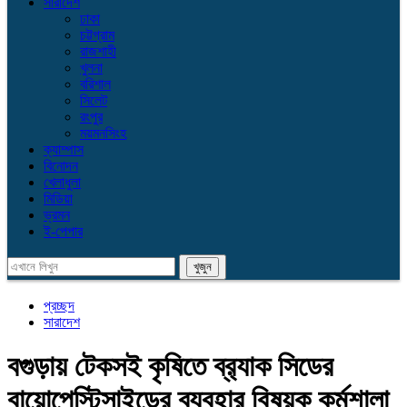
সারাদেশ
ঢাকা
চট্টগ্রাম
রাজশাহী
খুলনা
বরিশাল
সিলেট
রংপুর
ময়মনসিংহ
ক্যাম্পাস
বিনোদন
খেলাধুলা
মিডিয়া
ভ্রমন
ই-পেপার
প্রচ্ছদ
সারাদেশ
বগুড়ায় টেকসই কৃষিতে ব্র‍্যাক সিডের
বায়োপেস্টিসাইডের ব্যবহার বিষয়ক কর্মশালা