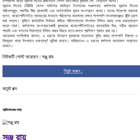
উপস্থাপন করেন ব্র‍্যাক সিডের রিজিওনাল সেলস ম্যানেজার কৃষিবিদ মো: ফেরদৌস আলম।
ব্র‍্যাক সিডের টেরিটরি সেলস অফিসার জাহিদুল ইসলামের সঞ্চালনায় কর্মশালায় ব্র‍্যাক সিডের
পরিবেশকবৃন্দ, স্থানীয় বীজ ব্যবসায়ী এবং অর্ধশতাধিক কৃষক অংশগ্রহণ করেন। যাদের উদ্দেশ্যে বক্তারা
বলেন, বায়োপেস্টিসাইড ব্যবহারের মাধ্যমে পরিবেশের ভারসাম্য রক্ষার পাশাপাশি মানবস্বাস্থ্যের ঝুঁকি হ্রাস
করা সম্ভব। কৃষিতে রাসায়নিক নির্ভরতা কমিয়ে পরিবেশবান্ধব উৎপাদন নিশ্চিত করার ওপর গুরুত্বারোপ
করেন তারা। কর্মশালায় অংশগ্রহণকারী কৃষকদের বায়োপেস্টিসাইডের ব্যাবহারিক দিক, সঠিক প্রয়োগ
পদ্ধতি এবং ফসলের নিরাপত্তা নিশ্চিত করার বিষয়ে হাতে-কলমে প্রশিক্ষণ প্রদান করা হয়।
আয়োজক সংশ্লিষ্টরা জানান, এ ধরনের উদ্যোগ কৃষকদের সচেতনতা বৃদ্ধি করার পাশাপাশি নিরাপদ ও
বিষমুক্ত খাদ্য উৎপাদনে গুরুত্বপূর্ণ ভূমিকা রাখবে। ভবিষ্যতেও এ ধরনের কর্মশালা আয়োজন অব্যাহত
থাকবে।
নিউজটি পোস্ট করেছেন : সঞ্জু রায়
প্রিন্ট করুন :
কমেন্ট বক্স
প্রতিবেদকের তথ্য
সঞ্জু রায়