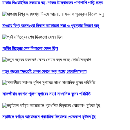
ঢাকায় বিওয়াইডির সবচেয়ে বড় শোরুম উদ্বোধনের পাশাপাশি গাড়ি হস্ত
মাগুরায় বিশ্ব জনসংখ্যা দিবসে আলোচনা সভা ও পুরস্কার বিতরণ অনু
প্রবীর মিত্রের শেষ দিনগুলো যেমন ছিল
নতুন বছরের শুরুতেই যেসব ফোনে বন্ধ হচ্ছে হোয়াটসঅ্যাপ
সাতক্ষীরার নবাগত পুলিশ সুপারের সাথে সাংবাদিক বৃন্দের পরিচিতি
নড়াইলে বর্ণাঢ্য আয়োজনে প্রাথমিক বিদ্যালয় গোল্ডকাপ ফুটবল টুর্