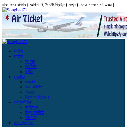
ঢাকা
আজ রবিবার। আগস্ট 9, 2026 খ্রিষ্টাব্দ।
বঙ্গাব্দ। সময়ঃ
০৮:৪১:১৪ এএম
|
জাতীয়
জাতীয়
অপরাধ
অর্থনীতি
দুর্নীতি
রাজনীতি
বিএনপি
আওয়ামীলীগ
অনন্য
বিশেষ প্রতিবেদন
আন্তর্জাতিক
জাতিসংঘ
বিশ্ব রাজনীতি
সারাবিশ্ব
তথ্য প্রযুক্তি