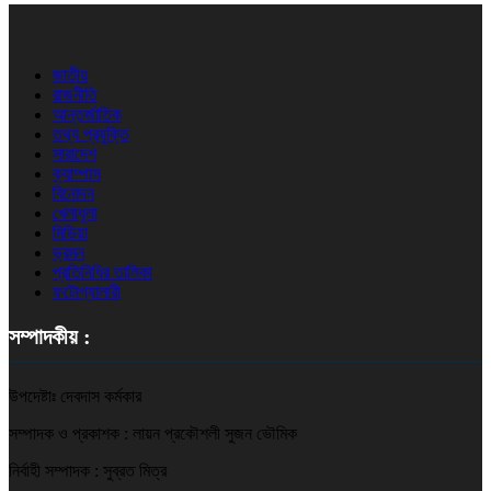
জাতীয়
রাজনীতি
আন্তর্জাতিক
তথ্য প্রযুক্তি
সারাদেশ
ক্যাম্পাস
বিনোদন
খেলাধুলা
মিডিয়া
ভ্রমন
প্রতিনিধির তালিকা
ফটোগ্যালারী
সম্পাদকীয় :
উপদেষ্টাঃ দেবদাস কর্মকার
সম্পাদক ও প্রকাশক : লায়ন প্রকৌশলী সুজন ভৌমিক
নির্বাহী সম্পাদক : সুব্রত মিত্র