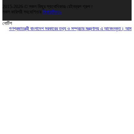
2015-2026 © সকল কিছুর স্বত্বাধিকারঃ রেইনড্রপ গ্রুপ।
সকল কারিগরী সহযোগিতায়
ক্রিয়েটিভ৭১
নোটিশ
গণপ্রজাতন্ত্রী বাংলাদেশ সরকারের তথ্য ও সম্প্রচার মন্ত্রণালয় এ আবেদনকৃত। আমাদে