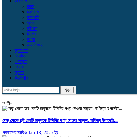
সারাদেশ
ঢাকা
চট্টগ্রাম
রাজশাহী
খুলনা
বরিশাল
সিলেট
রংপুর
ময়মনসিংহ
ক্যাম্পাস
বিনোদন
খেলাধুলা
মিডিয়া
ভ্রমন
ই-পেপার
জাতীয়
দেড় থেকে দুই কোটি মানুষকে টিসিবির পণ্য দেওয়া সম্ভব: বাণিজ্য উপদেষ্টা...
প্রকাশের তারিখঃ Jan 18, 2025 ইং