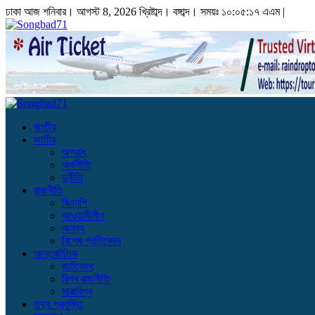
ঢাকা
আজ শনিবার। আগস্ট 8, 2026 খ্রিষ্টাব্দ।
বঙ্গাব্দ। সময়ঃ
১০:০৫:১৮ এএম
|
জাতীয়
জাতীয়
অপরাধ
অর্থনীতি
দুর্নীতি
রাজনীতি
বিএনপি
আওয়ামীলীগ
অনন্য
বিশেষ প্রতিবেদন
আন্তর্জাতিক
জাতিসংঘ
বিশ্ব রাজনীতি
সারাবিশ্ব
তথ্য প্রযুক্তি